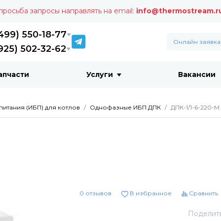
 просьба запросы направлять на email:
info@thermostream.r
499) 550-18-77
Онлайн заявка
925) 502-32-62
апчасти
Услуги
Вакансии
итания (ИБП) для котлов
Однофазные ИБП ДПК
ДПК-1/1-6-220-М
0 отзывов
В избранное
Сравнить
Поделит