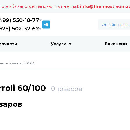
 просьба запросы направлять на email:
info@thermostream.r
499) 550-18-77
Онлайн заявка
925) 502-32-62
апчасти
Услуги
Вакансии
ьный Ferroli 60/100
oli 60/100
0
товаров
варов