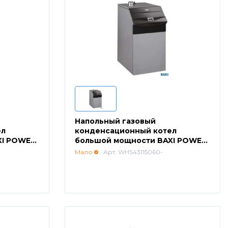
Напольный газовый
ел
конденсационный котел
XI POWER
большой мощности BAXI POWER
HT 1.1500
Мало
Арт: WHS43115060-