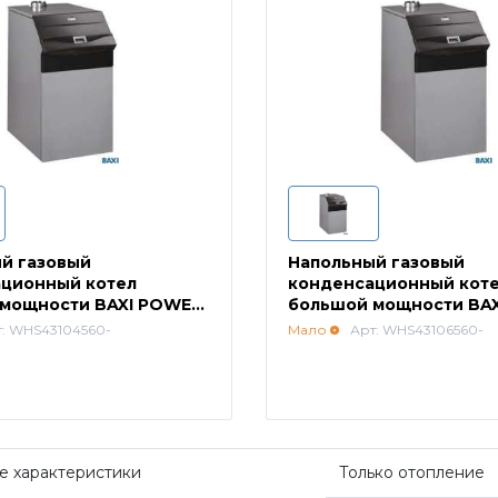
й газовый
Напольный газовый
ционный котел
конденсационный кот
мощности BAXI POWER
большой мощности BA
HT 1.650
т: WHS43104560-
Мало
Арт: WHS43106560-
е характеристики
Только отопление