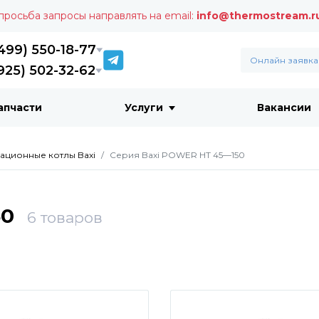
 просьба запросы направлять на email:
info@thermostream.r
499) 550-18-77
Онлайн заявка
925) 502-32-62
апчасти
Услуги
Вакансии
ационные котлы Baxi
Серия Baxi POWER HT 45—150
50
6
товаров