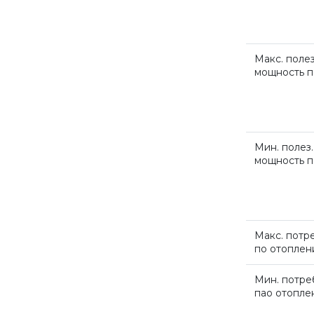
Макс. полез
мощность п
Мин. полез.
мощность п
Макс. потр
по отопле
Мин. потре
пао отопл