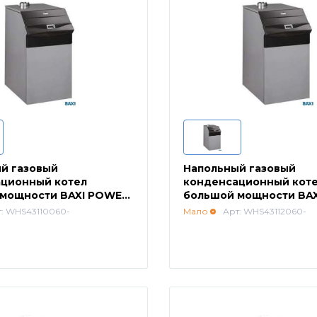
й газовый
Напольный газовый
ционный котел
конденсационный кот
мощности BAXI POWER
большой мощности BA
HT 1.1200
т: WHS43110060-
Мало
Арт: WHS43112060-