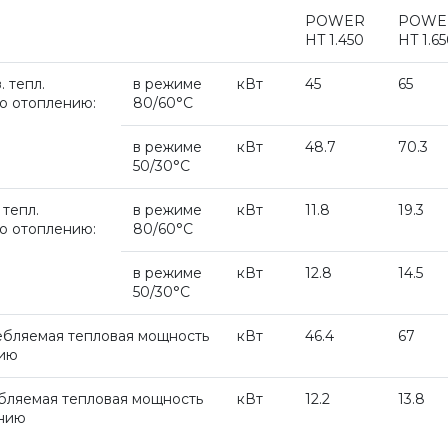
POWER
POWE
HT 1.450
HT 1.6
. тепл.
в режиме
кВт
45
65
о отоплению:
80/60°С
в режиме
кВт
48.7
70.3
50/30°С
 тепл.
в режиме
кВт
11.8
19.3
о отоплению:
80/60°С
в режиме
кВт
12.8
14.5
50/30°С
ебляемая тепловая мощность
кВт
46.4
67
нию
бляемая тепловая мощность
кВт
12.2
13.8
ению