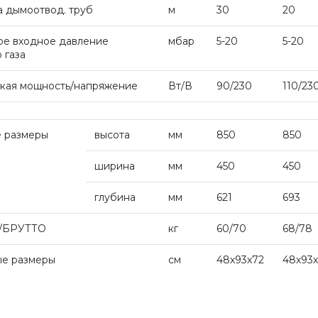
а дымоотвод. труб
м
30
20
е входное давление
мбар
5-20
5-20
 газа
кая мощность/напряжение
Вт/В
90/230
110/23
 размеры
высота
мм
850
850
ширина
мм
450
450
глубина
мм
621
693
/БРУТТО
кг
60/70
68/78
ые размеры
см
48х93х72
48х93