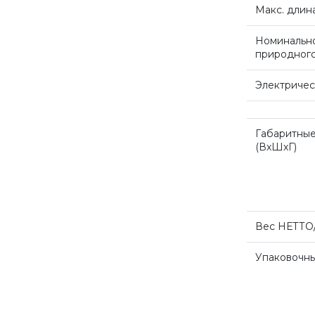
Макс. длин
Номинально
природного
Электричес
Габаритные
(ВхШхГ
)
Вес НЕТТО
Упаковочн