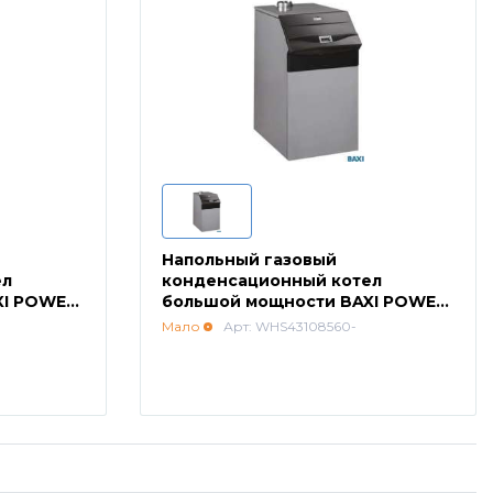
Напольный газовый
ел
конденсационный котел
XI POWER
большой мощности BAXI POWER
HT 1.850
Мало
Арт: WHS43108560-