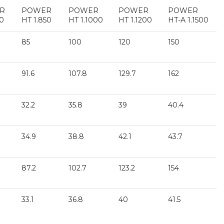
R
POWER
POWER
POWER
POWER
50
HT 1.850
HT 1.1000
HT 1.1200
HT-A 1.1500
85
100
120
150
91.6
107.8
129.7
162
32.2
35.8
39
40.4
34.9
38.8
42.1
43.7
87.2
102.7
123.2
154
33.1
36.8
40
41.5