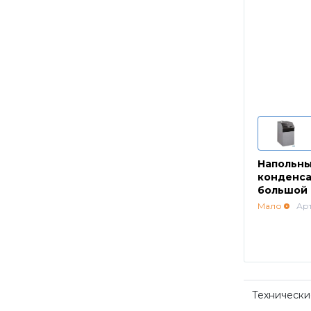
Напольны
конденса
большой 
HT 1.450
Мало
Ар
Технически