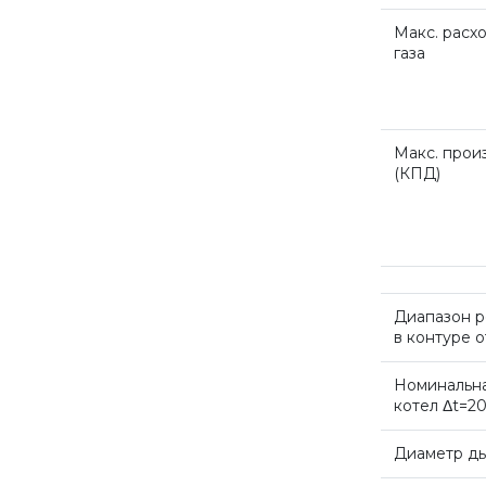
Макс. расх
газа
Макс. прои
(КПД
)
Диапазон р
в контуре 
Номинальна
котел Δt=2
Диаметр ды