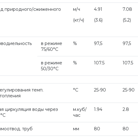
од природного/сжиженного
м/ч
4.91
7.08
(кг
/ч)
(3
.6)
(5
.2)
зводиельность
в режиме
%
97,5
97,5
75/60°С
в режиме
%
107.5
107.5
50/30°С
егулирования темп.
°С
25-90
25-90
отопления
я циркуляция воды через
м.куб/
1.94
2.8
0°С
час
моотвод. труб
мм
80
80