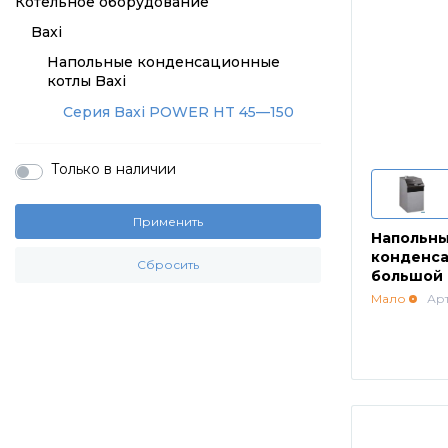
Котельное оборудование
Baxi
Напольные конденсационные
котлы Baxi
Серия Baxi POWER HT 45—150
Только в наличии
Применить
Напольны
конденса
Сбросить
большой 
HT 1.1000
Мало
Ар