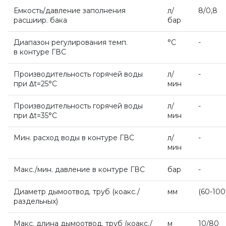
Емкость/давление заполнения
л/
8/0,8
расшиир. бака
бар
Бойлеры Ferroli
Диапазон регулирования темп.
°С
-
в контуре ГВС
Горелки
Производительность горячей воды
л/
-
при Δt=25°С
мин
Электрические водонагреватели Ferroli
Производительность горячей воды
л/
-
при Δt=35°С
мин
Алюминиевые радиаторы Ferroli
Мин. расход воды в контуре ГВС
л/
-
мин
Автоматика
Макс./мин. давление в контуре ГВС
бар
-
Диаметр дымоотвод. труб (коакс
./
мм
(60
-100
Системы дымоудаления
раздельных)
Макс. длина дымоотвод. труб (коакс
./
м
10/80