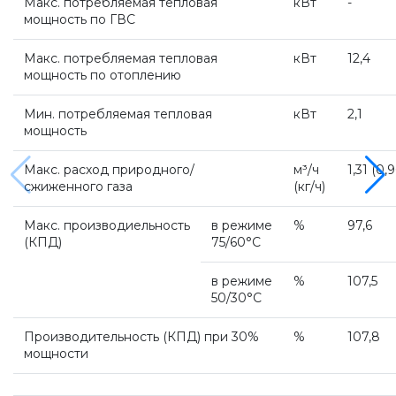
Макс. потребляемая тепловая
кВт
-
мощность по ГВС
Напольные газовые котлы
Макс. потребляемая тепловая
кВт
12,4
мощность по отоплению
Настенные конденсационные котлы
Мин. потребляемая тепловая
кВт
2,1
мощность
Напольные конденсационные котлы
Макс. расход природного/
м³/ч
1,31 (0
,9
сжиженного газа
(кг
/ч)
Водонагреватели
Макс. производиельность
в режиме
%
97,6
(КПД
)
75/60°С
Ferroli
в режиме
%
107,5
50/30°С
Котлы Ferroli
Производительность (КПД) при 30%
%
107,8
мощности
Промышленное оборудование