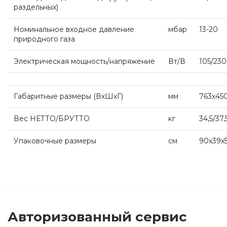
Рециркуляторы воздуха
раздельных)
Номинальное входное давление
мбар
13-20
Газовые колонки
природного газа
Электрическая мощность/напряжение
Вт/В
105/230
Econcept TECH AC
Габаритные размеры (ВхШхГ
)
мм
763х45
Комплект коаксиальный Ferroli 60/100
Вес НЕТТО/БРУТТО
кг
34,5/37,
Комплект коаксиальный Ferroli 60/100
Упаковочные размеры
см
90х39х
Комплект коаксиальный Ferroli 80/125
Комплект коаксиальный Ferroli 60/100
Авторизованный сервис