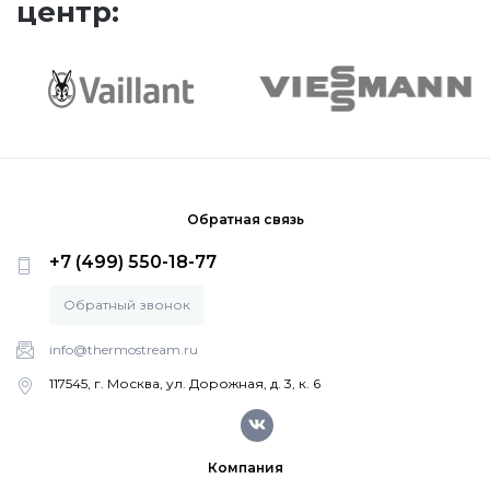
центр:
ACV
De Dietrich
Настенные газовые котлы De Dietrich
Настенные конденсационные котлы De Dietrich
Обратная связь
+7 (499) 550-18-77
Чугунные напольные котлы De Dietrich
Обратный звонок
info@thermostream.ru
Промышленное оборудование De Dietrich
117545, г. Москва, ул. Дорожная, д. 3, к. 6
Elco
Компания