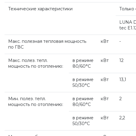
Технические характеристики
Только
Настенные электрические котлы Vaillant
LUNA D
tec E1.1
Ёмкостные водонагреватели Vaillant
Макс. полезная тепловая мощность
кВт
-
по ГВС
Системы управления Vaillant
Макс. полез. тепл.
в режиме
кВт
12
мощность по отоплению:
80/60°С
Пакетные решения Vaillant
в режиме
кВт
13,1
50/30°С
Вентиляционные установки Vaillant
Мин. полез. тепл.
в режиме
кВт
2
мощность по отоплению:
80/60°С
Насосные группы Vaillant
в режиме
кВт
2,2
50/30°С
Viessmann