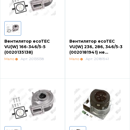
Вентилятор ecoTEC
Вентилятор ecoTEC
VU(W) 166-346/5-5
VU(W) 236, 286, 346/5-3
(0020135138)
(0020181941) не
поставляется см. новый
Мало
Арт: 20135138
Мало
Арт: 20181941
номер