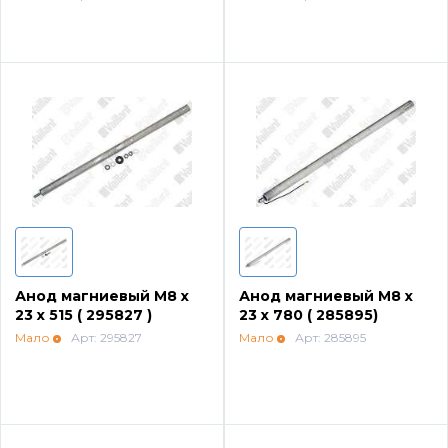
Системы дымоудаления
Рециркуляторы воздуха
Газовые колонки
Econcept TECH AC
Анод магниевый М8 х
Анод магниевый М8 х
Комплект коаксиальный Ferroli 60/100
23 х 515 ( 295827 )
23 х 780 ( 285895)
Мало
Арт: 295827
Мало
Арт: 285895
Комплект коаксиальный Ferroli 60/100
Комплект коаксиальный Ferroli 80/125