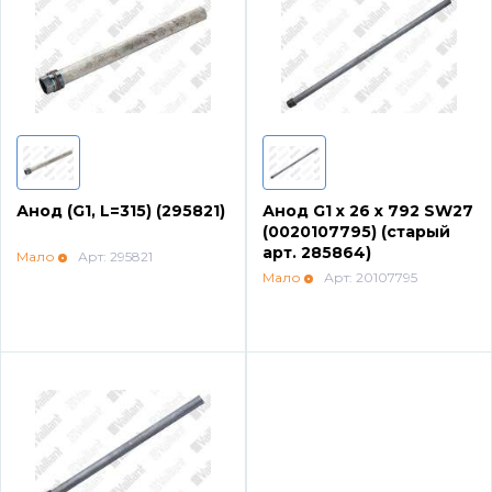
Напольные газовые котлы Vaillant
Напольные газовые конденсационные
котлы Vaillant
Настенные электрические котлы Vaillant
Анод (G1, L=315) (295821)
Анод G1 x 26 x 792 SW27
(0020107795) (старый
Ёмкостные водонагреватели Vaillant
арт. 285864)
Мало
Арт: 295821
Мало
Арт: 20107795
Системы управления Vaillant
Пакетные решения Vaillant
Вентиляционные установки Vaillant