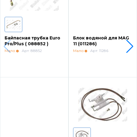
Промышленное оборудование De Dietrich
Elco
Байпасная трубка Euro
Блок водяной для MAG
Pro/Plus ( 088852 )
11 (011286)
Mizudo
Мало
Арт: 88852
Мало
Арт: 11286