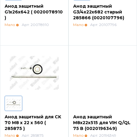
Анод защитный
Анод защитный
Котлы Ferroli
G1x26x642 ( 0020078910
G3/4x22х682 старый
)
285866 (0020107796)
Мало
Арт: 20078910
Мало
Арт: 20107796
Промышленное оборудование
Бойлеры Ferroli
Горелки
Электрические водонагреватели Ferroli
Алюминиевые радиаторы Ferroli
Анод защитный для CK
Анод защитный
70 M8 x 22 x 560 (
М8х22х515 для VIH Q/QL
285875 )
75 B (0020196349)
Автоматика
Мало
Арт: 285875
Мало
Арт: 20196349