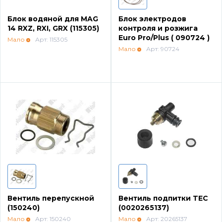
Блок водяной для MAG
Блок электродов
14 RXZ, RXI, GRX (115305)
контроля и розжига
Euro Pro/Plus ( 090724 )
Мало
Арт: 115305
Мало
Арт: 90724
Вентиль перепускной
Вентиль подпитки TEC
(150240)
(0020265137)
Мало
Арт: 150240
Мало
Арт: 20265137