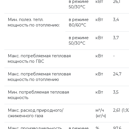
в режиме
кВт
26,1
50/30°С
Напольные котлы с атмосферной горелкой Baxi
Мин. полез. тепл.
в режиме
кВт
3,4
мощность по отоплению:
80/60°С
Электрические котлы Baxi
в режиме
кВт
3,7
50/30°С
Vaillant
Макс. потребляемая тепловая
кВт
-
мощность по ГВС
Настенные газовые котлы Vaillant
Макс. потребляемая тепловая
кВт
24,7
мощность по отоплению
Настенные газовые конденсационные котлы Vaill
Мин. потребляемая тепловая
кВт
3,5
мощность
Напольные газовые котлы Vaillant
Макс. расход природного/
м³/ч
2,61 (1
,9
сжиженного газа
(кг
/ч)
Напольные газовые конденсационные котлы Vaill
Макс. производиельность
в режиме
%
97,6