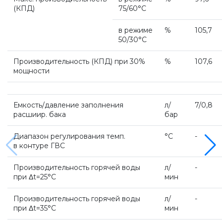
(КПД
)
75/60°С
Настенные электрические котлы Vaillant
в режиме
%
105,7
50/30°С
Ёмкостные водонагреватели Vaillant
Производительность (КПД) при 30%
%
107,6
мощности
Системы управления Vaillant
Емкость/давление заполнения
л/
7/0,8
расшиир. бака
бар
Пакетные решения Vaillant
Диапазон регулирования темп.
°С
-
в контуре ГВС
Вентиляционные установки Vaillant
Производительность горячей воды
л/
-
при Δt=25°С
мин
Насосные группы Vaillant
Производительность горячей воды
л/
-
при Δt=35°С
мин
Viessmann