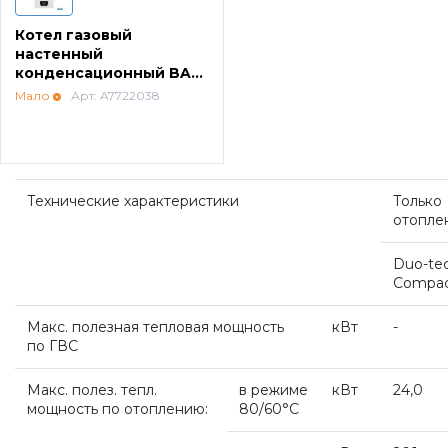
Терморегуляторы Protherm
Запчасти для котлов DeDietrich
Котел газовый
настенный
конденсационный BAXI
Duo-tec Compact 24
Принадлежности Protherm
Запчасти для котлов Rinnai
Мало
Арт: A7722038
Готовые решения Protherm
Запчасти Weishaupt
Технические характеристики
Только
отопле
Baxi
Запчасти для котлов Mizudo
Duo-te
Compac
Настенные газовые котлы Baxi
Запчасти Elko
Макс. полезная тепловая мощность
кВт
-
по ГВС
Настенные конденсационные котлы Baxi
Запчасти Giersch
Макс. полез. тепл.
в режиме
кВт
24,0
мощность по отоплению:
80/60°С
Напольные конденсационные котлы Baxi
Запчасти для котлов Ferroli