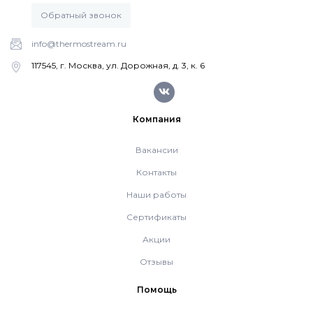
Рециркуляторы воздуха
Обратный звонок
info@thermostream.ru
Газовые колонки
117545, г. Москва, ул. Дорожная, д. 3, к. 6
Econcept TECH AC
Компания
Комплект коаксиальный Ferroli 60/100
Вакансии
Контакты
Комплект коаксиальный Ferroli 60/100
Наши работы
Сертификаты
Комплект коаксиальный Ferroli 80/125
Акции
Отзывы
Комплект коаксиальный Ferroli 60/100
Помощь