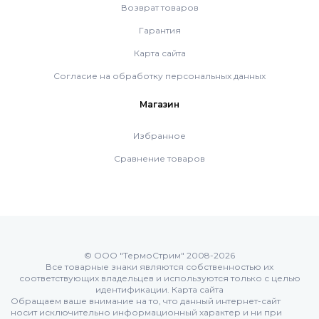
ACV
Возврат товаров
Гарантия
De Dietrich
Карта сайта
Согласие на обработку персональных данных
Настенные газовые котлы De Dietrich
Магазин
Избранное
Настенные конденсационные котлы De Dietrich
Сравнение товаров
Чугунные напольные котлы De Dietrich
Промышленное оборудование De Dietrich
© ООО "ТермоСтрим" 2008-2026
Все товарные знаки являются собственностью их
соответствующих владельцев и используются только с целью
Elco
идентификации.
Карта сайта
Обращаем ваше внимание на то, что данный интернет-сайт
носит исключительно информационный характер и ни при