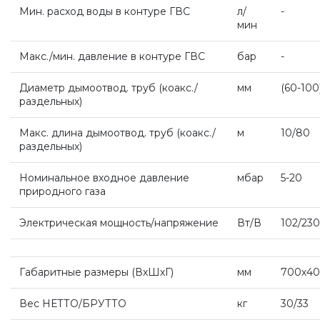
Мин. расход воды в контуре ГВС
л/
-
мин
Напольные газовые котлы
Макс./мин. давление в контуре ГВС
бар
-
Настенные конденсационные котлы
Диаметр дымоотвод. труб (коакс
./
мм
(60
-100
раздельных)
Напольные конденсационные котлы
Макс. длина дымоотвод. труб (коакс
./
м
10/80
раздельных)
Водонагреватели
Номинальное входное давление
мбар
5-20
природного газа
Ferroli
Электрическая мощность/напряжение
Вт/В
102/230
Котлы Ferroli
Габаритные размеры (ВхШхГ
)
мм
700х40
Вес НЕТТО/БРУТТО
кг
30/33
Промышленное оборудование