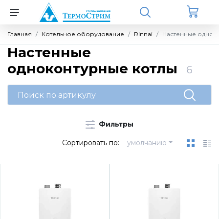
Главная
Котельное оборудование
Rinnai
Настенные однок
Назад
Назад
Назад
Назад
Назад
Назад
Назад
Настенные
одноконтурные котлы
6
Котельное оборудование
Rinnai
Запчасти для котлов Vaillant
Источники бесперебойного питания
ZONT GSM
Meibes
Теплоносители (антифризы)
(ИБП) для котлов
Настенные одноконтурные котлы
Запчасти для котлов
Бытовые котлы
Термостаты и отопительные контроллеры
Комплектующие для компоновки котельных
Средства очистки
Однофазные ИБП Штиль SW (настенные)
Фильтры
Настенные двухконтурные котлы
Секции котлов и котловые блоки
Электрооборудование
Погодозависимые автоматические
Комплекты обвязки контуров Ду25 - Ду32
Сортировать по:
умолчанию
Однофазные ИБП Штиль ST (напольные)
регуляторы
Конденсационные газовые котлы серии C
Запчасти для котлов Protherm
Системы диспетчеризации
Насосные группы MK
(CMF)
Однофазные ИБП ДПК
Универсальные контроллеры
Бытовые котлы
Группы быстрого монтажа
Насосные группы UK
Protherm
Инвернорные стабилизаторы Штиль