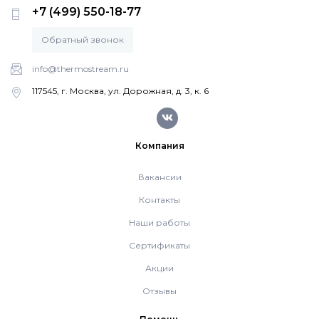
Напольные газовые котлы Vaillant
+7 (499) 550-18-77
Обратный звонок
Напольные газовые конденсационные
котлы Vaillant
info@thermostream.ru
117545, г. Москва, ул. Дорожная, д. 3, к. 6
Настенные электрические котлы Vaillant
Компания
Ёмкостные водонагреватели Vaillant
Вакансии
Контакты
Системы управления Vaillant
Наши работы
Сертификаты
Пакетные решения Vaillant
Акции
Отзывы
Вентиляционные установки Vaillant