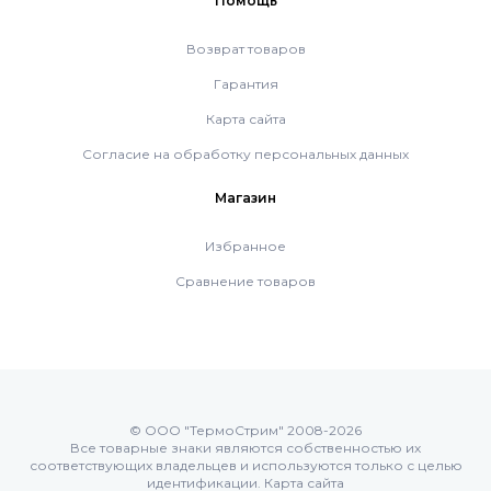
Помощь
Насосные группы Vaillant
Возврат товаров
Гарантия
Viessmann
Карта сайта
Согласие на обработку персональных данных
Напольные газовые котлы
Магазин
Избранное
Настенные конденсационные котлы
Сравнение товаров
Напольные конденсационные котлы
Водонагреватели
© ООО "ТермоСтрим" 2008-2026
Все товарные знаки являются собственностью их
Ferroli
соответствующих владельцев и используются только с целью
идентификации.
Карта сайта