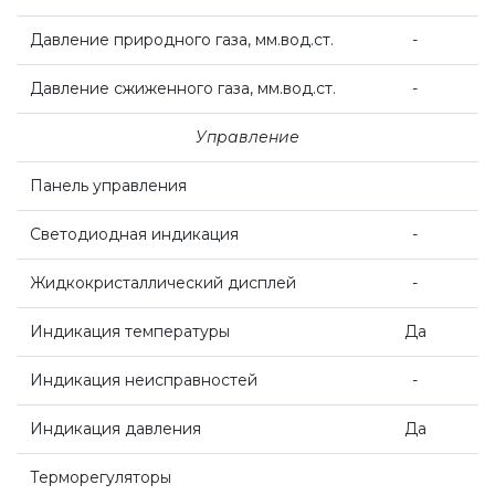
Давление природного газа, мм.вод.ст.
-
Комплект коаксиальный Ferroli 60/100
Давление сжиженного газа, мм.вод.ст.
-
ACV
Управление
Панель управления
De Dietrich
Светодиодная индикация
-
Настенные газовые котлы De Dietrich
Жидкокристаллический дисплей
-
Индикация температуры
Да
Настенные конденсационные котлы De
Dietrich
Индикация неисправностей
-
Индикация давления
Да
Чугунные напольные котлы De Dietrich
Терморегуляторы