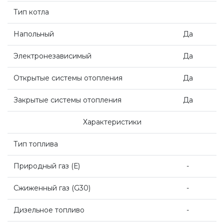
Напольные газовые котлы Vaillant
Тип котла
Напольные газовые конденсационные
Напольный
Да
котлы Vaillant
Электронезависимый
Да
Настенные электрические котлы Vaillant
Открытые системы отопления
Да
Закрытые системы отопления
Да
Ёмкостные водонагреватели Vaillant
Характеристики
Системы управления Vaillant
Тип топлива
Природный газ
(
Е)
-
Пакетные решения Vaillant
Сжиженный газ
(G30
)
-
Вентиляционные установки Vaillant
Дизельное топливо
-