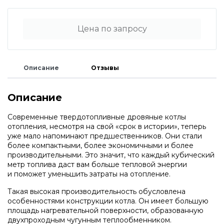
Водонагреватели и бойлеры Protherm
Запчасти для котлов DeDietrich
Цена по запросу
Терморегуляторы Protherm
Запчасти для котлов Rinnai
Описание
Отзывы
Принадлежности Protherm
Запчасти Weishaupt
Описание
Готовые решения Protherm
Запчасти для котлов Mizudo
Современные твердотопливные дровяные котлы
отопления, несмотря на свой
«
срок в истории», теперь
Baxi
уже мало напоминают предшественников. Они стали
Запчасти Elko
более компактными, более экономичными и более
производительными. Это значит, что каждый кубический
метр топлива даст вам больше тепловой энергии
Настенные газовые котлы Baxi
и поможет уменьшить затраты на отопление.
Запчасти Giersch
Такая высокая производительность обусловлена
Настенные конденсационные котлы Baxi
особенностями конструкции котла. Он имеет большую
Запчасти для котлов Ferroli
площадь нагревательной поверхности, образованную
двухпроходным чугунным теплообменником.