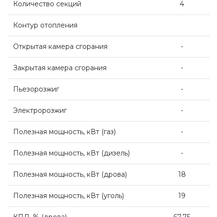
Количество секций
4
Котлы Ferroli
Контур отопления
Открытая камера сгорания
-
Промышленное оборудование
Закрытая камера сгорания
-
Бойлеры Ferroli
Пьезорозжиг
-
Электророзжиг
-
Горелки
Полезная мощность, кВт
(
газ)
-
Электрические водонагреватели Ferroli
Полезная мощность, кВт
(
дизель)
-
Полезная мощность, кВт
(
дрова)
18
Алюминиевые радиаторы Ferroli
Полезная мощность, кВт
(
уголь)
19
Автоматика
КПД, %
(
дрова)
67,75