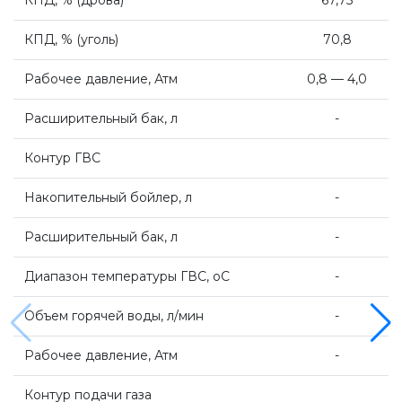
КПД, %
(
уголь)
70,8
Системы дымоудаления
Рабочее давление, Атм
0,8 — 4,0
Рециркуляторы воздуха
Расширительный бак, л
-
Газовые колонки
Контур ГВС
Накопительный бойлер, л
-
Econcept TECH AC
Расширительный бак, л
-
Комплект коаксиальный Ferroli 60/100
Диапазон температуры ГВС, оС
-
Объем горячей воды, л/мин
-
Комплект коаксиальный Ferroli 60/100
Рабочее давление, Атм
-
Комплект коаксиальный Ferroli 80/125
Контур подачи газа