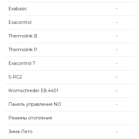
Промышленное оборудование De Dietrich
Exabasic
-
Exacontrol
-
Elco
Thermolink B
-
Mizudo
Thermolink P
-
Exacontrol 7
-
S-RG2
-
Kromschreder E8.4401
-
Панель управления NO
-
Режимы отопления
Зима-Лето
-