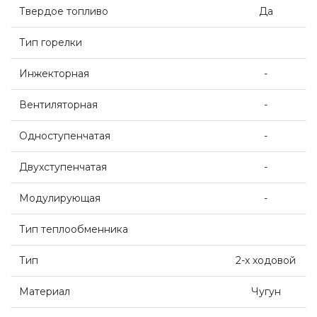
Твердое топливо
Да
Насосные группы Vaillant
Тип горелки
Viessmann
Инжекторная
-
Вентиляторная
-
Напольные газовые котлы
Одноступенчатая
-
Настенные конденсационные котлы
Двухступенчатая
-
Модулирующая
-
Напольные конденсационные котлы
Тип теплообменника
Водонагреватели
Тип
2-х ходовой
Материал
Чугун
Ferroli