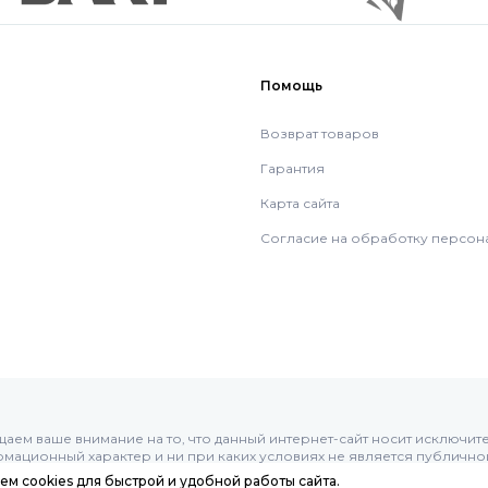
Помощь
Возврат товаров
Гарантия
Карта сайта
Согласие на обработку персон
аем ваше внимание на то, что данный интернет-сайт носит исключит
мационный характер и ни при каких условиях не является публично
ой, определяемой положениями Статьи 437 (п.2) Гражданского кодек
ем cookies для быстрой и удобной работы сайта.