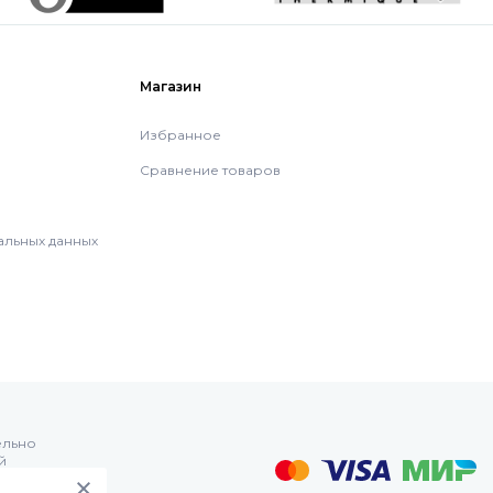
Магазин
Избранное
Сравнение товаров
альных данных
ельно
й
са РФ: