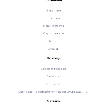
Котлы Ferroli
Вакансии
Контакты
Промышленное оборудование
Наши работы
Сертификаты
Бойлеры Ferroli
Акции
Отзывы
Горелки
Помощь
Возврат товаров
Электрические водонагреватели Ferroli
Гарантия
Карта сайта
Алюминиевые радиаторы Ferroli
Согласие на обработку персональных данных
Магазин
Автоматика