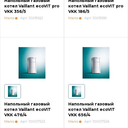
Напольный газовый
Напольный газовый
Водонагреватели и бойлеры Protherm
котел Vaillant ecoVIT pro
котел Vaillant ecoVIT pro
Запчасти для котлов DeDietrich
VKK 356/5
VKK 186/5
Мало
Арт: 10019521
Мало
Арт: 10019519
Терморегуляторы Protherm
Запчасти для котлов Rinnai
Принадлежности Protherm
Запчасти Weishaupt
Готовые решения Protherm
Запчасти для котлов Mizudo
Baxi
Запчасти Elko
Настенные газовые котлы Baxi
Запчасти Giersch
Напольный газовый
Напольный газовый
котел Vaillant ecoVIT
котел Vaillant ecoVIT
Настенные конденсационные котлы Baxi
VKK 476/4
VKK 656/4
Запчасти для котлов Ferroli
Мало
Арт: 10007522
Мало
Арт: 10007526