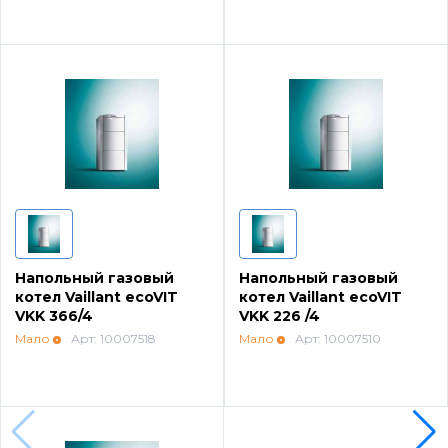
Напольные конденсационные котлы Baxi
Напольные котлы с атмосферной горелкой
Baxi
Электрические котлы Baxi
Vaillant
Напольный газовый
Напольный газовый
котел Vaillant ecoVIT
котел Vaillant ecoVIT
Настенные газовые котлы Vaillant
VKK 366/4
VKK 226 /4
Мало
Арт: 10007518
Мало
Арт: 10007510
Настенные газовые конденсационные котлы
Vaillant