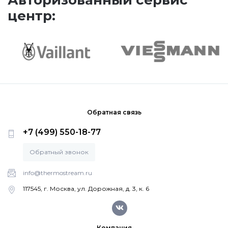
Авторизованный сервис
центр:
Насосные группы Vaillant
Viessmann
Напольные газовые котлы
Обратная связь
Настенные конденсационные котлы
+7 (499) 550-18-77
Напольные конденсационные котлы
Обратный звонок
info@thermostream.ru
Водонагреватели
117545, г. Москва, ул. Дорожная, д. 3, к. 6
Ferroli
Компания