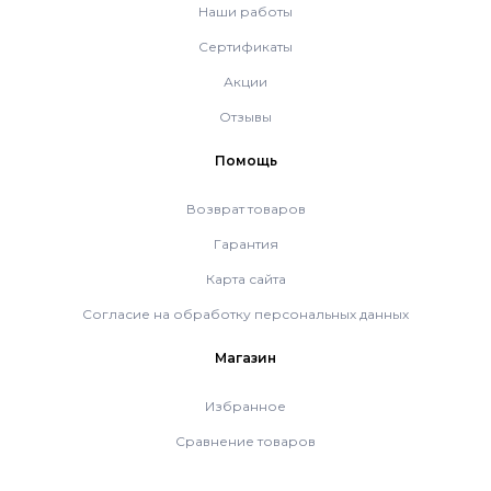
Наши работы
Сертификаты
Комплект коаксиальный Ferroli 60/100
Акции
Отзывы
ACV
Помощь
De Dietrich
Возврат товаров
Гарантия
Настенные газовые котлы De Dietrich
Карта сайта
Согласие на обработку персональных данных
Настенные конденсационные котлы De
Магазин
Dietrich
Избранное
Чугунные напольные котлы De Dietrich
Сравнение товаров