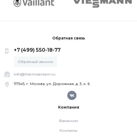
Системы дымоудаления
Рециркуляторы воздуха
Обратная связь
+7 (499) 550-18-77
Газовые колонки
Обратный звонок
Econcept TECH AC
info@thermostream.ru
117545, г. Москва, ул. Дорожная, д. 3, к. 6
Комплект коаксиальный Ferroli 60/100
Компания
Комплект коаксиальный Ferroli 60/100
Вакансии
Контакты
Комплект коаксиальный Ferroli 80/125