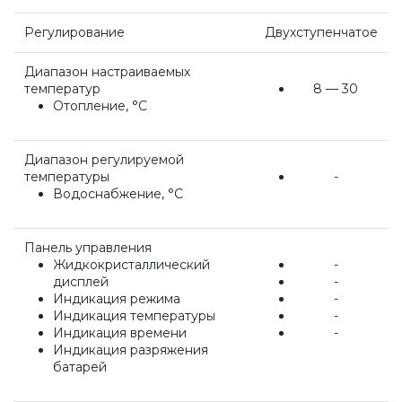
Напольные конденсационные котлы Baxi
Регулирование
Двухступенчатое
Диапазон настраиваемых
Напольные котлы с атмосферной горелкой
температур
8 — 30
Baxi
Отопление, °С
Электрические котлы Baxi
Диапазон регулируемой
температуры
-
Водоснабжение, °С
Vaillant
Панель управления
Жидкокристаллический
-
Настенные газовые котлы Vaillant
дисплей
-
Индикация режима
-
Индикация температуры
-
Настенные газовые конденсационные котлы
Индикация времени
-
Vaillant
Индикация разряжения
батарей