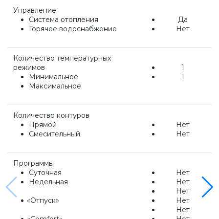
Напольные газовые котлы Vaillant
Управление
Система отопления
Да
Горячее водоснабжение
Нет
Напольные газовые конденсационные
котлы Vaillant
Количество температурных
режимов
1
Настенные электрические котлы Vaillant
Минимальное
1
Максимальное
Ёмкостные водонагреватели Vaillant
Количество контуров
Прямой
Нет
Смесительный
Нет
Системы управления Vaillant
Программы
Пакетные решения Vaillant
Суточная
Нет
Недельная
Нет
Нет
«
Отпуск»
Нет
Вентиляционные установки Vaillant
Нет
«Comfort
»
Нет