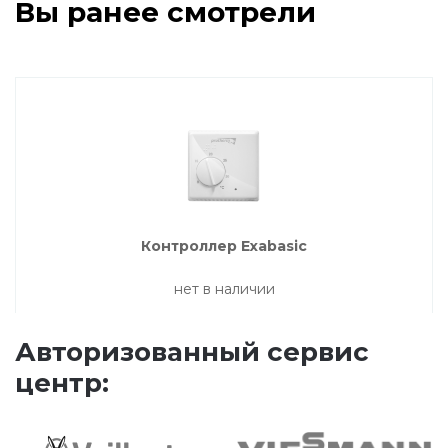
Вы ранее смотрели
Котлы Ferroli
Промышленное оборудование
Бойлеры Ferroli
Горелки
Контроллер Exabasic
нет в наличии
Электрические водонагреватели Ferroli
Авторизованный сервис
Алюминиевые радиаторы Ferroli
центр:
Автоматика