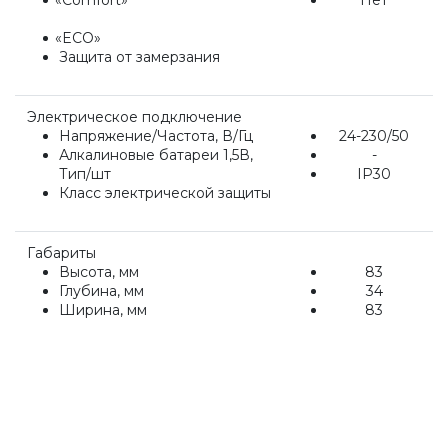
Насосные группы Vaillant
«ECO
»
Защита от замерзания
Viessmann
Электрическое подключение
Напряжение/Частота, В/Гц
24-230/50
Алкалиновые батареи 1,5В,
-
Напольные газовые котлы
Тип/шт
IP30
Класс электрической защиты
Настенные конденсационные котлы
Габариты
Высота, мм
83
Глубина, мм
34
Напольные конденсационные котлы
Ширина, мм
83
Водонагреватели
Ferroli