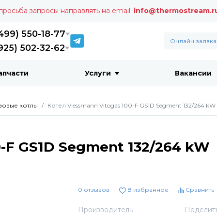
 просьба запросы направлять на email:
info@thermostream.r
499) 550-18-77
Онлайн заявка
925) 502-32-62
апчасти
Услуги
Вакансии
зовые котлы
Котел Viessmann Vitogas 100-F GS1D Segment 132/264 kW
0-F GS1D Segment 132/264 kW
0 отзывов
В избранное
Сравнить
Производитель
Поделит