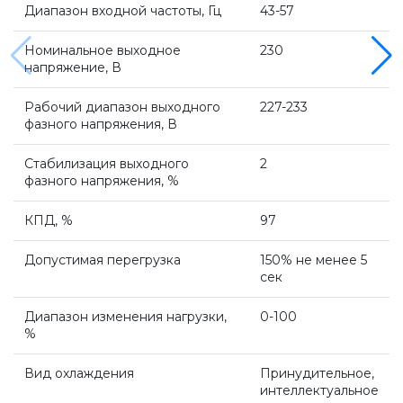
Диапазон входной частоты, Гц
43-57
Котлы Ferroli
Номинальное выходное
230
напряжение, В
Промышленное оборудование
Рабочий диапазон выходного
227-233
фазного напряжения, В
Бойлеры Ferroli
Стабилизация выходного
2
фазного напряжения, %
Горелки
КПД, %
97
Допустимая перегрузка
150% не менее 5
Электрические водонагреватели Ferroli
сек
Диапазон изменения нагрузки,
0-100
Алюминиевые радиаторы Ferroli
%
Вид охлаждения
Принудительное,
Автоматика
интеллектуальное