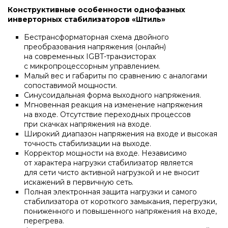
Напольные конденсационные котлы Baxi
Конструктивные особенности однофазных
инверторных стабилизаторов «Штиль»
Бестрансформаторная схема двойного
Напольные котлы с атмосферной горелкой
преобразования напряжения (онлайн)
Baxi
на современных IGBT-транзисторах
с микропроцессорным управлением.
Малый вес и габариты по сравнению с аналогами
Электрические котлы Baxi
сопоставимой мощности.
Синусоидальная форма выходного напряжения.
Мгновенная реакция на изменение напряжения
на входе. Отсутствие переходных процессов
Vaillant
при скачках напряжения на входе.
Широкий диапазон напряжения на входе и высокая
точность стабилизации на выходе.
Настенные газовые котлы Vaillant
Корректор мощности на входе. Независимо
от характера нагрузки стабилизатор является
для сети чисто активной нагрузкой и не вносит
искажений в первичную сеть.
Настенные газовые конденсационные котлы
Полная электронная защита нагрузки и самого
Vaillant
стабилизатора от короткого замыкания, перегрузки,
пониженного и повышенного напряжения на входе,
перегрева.