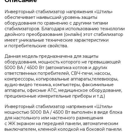
Описание
Водонагреватели и бойлеры Protherm
Запчасти для котлов DeDietrich
Инверторный стабилизатор напряжения «Штиль»
обеспечивает наивысший уровень защиты
Терморегуляторы Protherm
оборудования по сравнению с другими типами
Запчасти для котлов Rinnai
стабилизаторов. Благодаря использованию технологии
двойного преобразования (онлайн) этот стабилизатор
имеет уникальные технические характеристики
Принадлежности Protherm
и потребительские свойства.
Запчасти Weishaupt
Данная модель предназначена для защиты
Готовые решения Protherm
оборудования, мощность которого не превышающей
Запчасти для котлов Mizudo
5000 ВA / 4500 Вт (автоматика котлов и других
ответственных потребителей, СВЧ-печи, насосы,
компрессоры, копировальные аппараты,телевизоры,
Baxi
аудио-видео техника, компьютеры, факсимильные
Запчасти Elko
аппараты, офисные АТС, медицинское оборудование,
прецизионные измерительные приборы и т.д.)
Настенные газовые котлы Baxi
Запчасти Giersch
Инверторный стабилизатор напряжения «Штиль»
мощностью 5000 ВА / 4500 Вт выполнен в виде блока
для настольного или настенного размещения
Настенные конденсационные котлы Baxi
с ЖК экраном на передней панели, автоматическим
Запчасти для котлов Ferroli
выключателем, клемной колодкой на боковой панели.