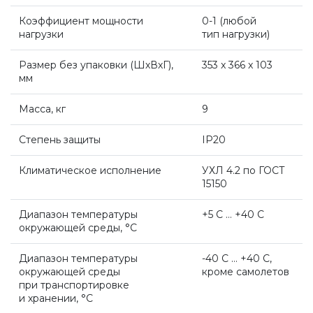
Коэффициент мощности
0-1 (любой
Системы дымоудаления
нагрузки
тип нагрузки)
Размер без упаковки (ШхВхГ),
353 x 366 x 103
Рециркуляторы воздуха
мм
Масса, кг
9
Газовые колонки
Степень защиты
IP20
Econcept TECH AC
Климатическое исполнение
УХЛ 4.2 по ГОСТ
15150
Комплект коаксиальный Ferroli 60/100
Диапазон температуры
+5 C … +40 C
окружающей среды, °С
Диапазон температуры
-40 С … +40 С,
Комплект коаксиальный Ferroli 60/100
окружающей среды
кроме самолетов
при транспортировке
и хранении, °С
Комплект коаксиальный Ferroli 80/125