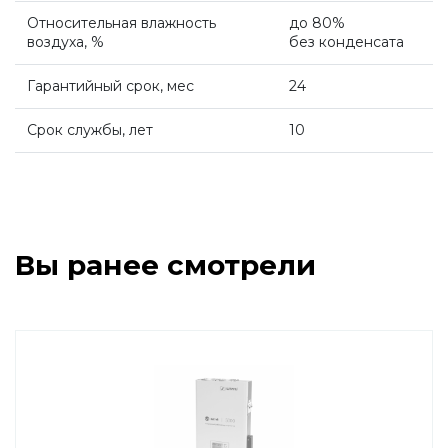
Относительная влажность
до 80%
воздуха, %
без конденсата
Комплект коаксиальный Ferroli 60/100
Гарантийный срок, мес
24
ACV
Срок службы, лет
10
De Dietrich
Настенные газовые котлы De Dietrich
Вы ранее смотрели
Настенные конденсационные котлы De
Dietrich
Чугунные напольные котлы De Dietrich