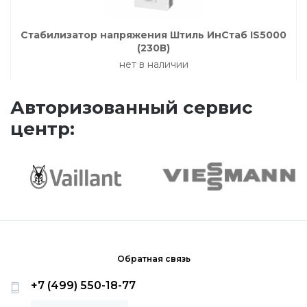
Промышленное оборудование De Dietrich
Стабилизатор напряжения Штиль ИнСтаб IS5000
(230В)
Elco
нет в наличии
Mizudo
Авторизованный сервис
центр:
Обратная связь
+7 (499) 550-18-77