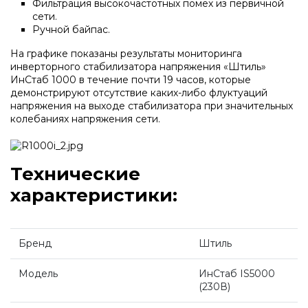
Напольные газовые котлы Vaillant
Фильтрация высокочастотных помех из первичной
сети.
Ручной байпас.
Напольные газовые конденсационные
На графике показаны результаты мониторинга
котлы Vaillant
инверторного стабилизатора напряжения «Штиль»
ИнСтаб 1000 в течение почти 19 часов, которые
демонстрируют отсутствие каких-либо флуктуаций
Настенные электрические котлы Vaillant
напряжения на выходе стабилизатора при значительных
колебаниях напряжения сети.
Ёмкостные водонагреватели Vaillant
Технические
характеристики:
Системы управления Vaillant
Пакетные решения Vaillant
Бренд
Штиль
Модель
ИнСтаб IS5000
Вентиляционные установки Vaillant
(230В)