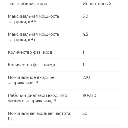
Тип стабилизатора
Инверторный
Насосные группы Vaillant
Максимальная мощность
5,0
нагрузки, кВА
Viessmann
Максимальная мощность
4,5
нагрузки, кВт
Напольные газовые котлы
Количество фаз, вход
1
Настенные конденсационные котлы
Количество фаз, выход
1
Номинальное входное
220
напряжение, В
Напольные конденсационные котлы
Рабочий диапазон входного
90-310
фазного напряжения, В
Водонагреватели
Номинальная входная частота,
50
Гц
Ferroli