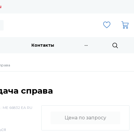
u
Контакты
справа
одача справа
.:
ME 66832 EA RU
Цена по запросу
ься