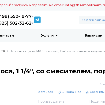
 просьба запросы направлять на email:
info@thermostream.r
499) 550-18-77
Онлайн заявка
925) 502-32-62
апчасти
Услуги
Вакансии
 MK
Насосная группа MK без насоса, 1 1/4", со смесителем, подача 
са, 1 1/4", со смесителем, п
Арт
0 отзывов
В избранное
Сравнить
Производитель
Поделит