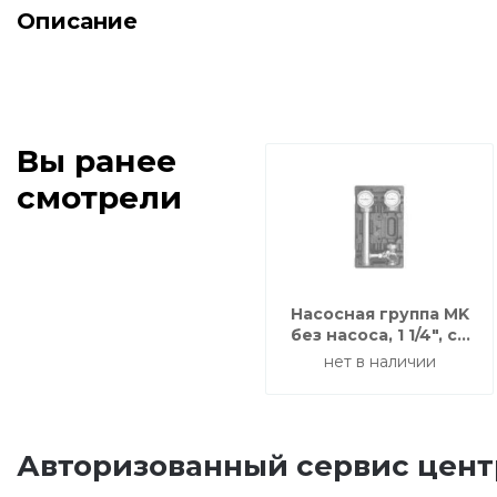
Описание
Вы ранее
смотрели
Насосная группа MK
без насоса, 1 1/4", со
смесителем, подача
нет в наличии
справа
Авторизованный сервис цент