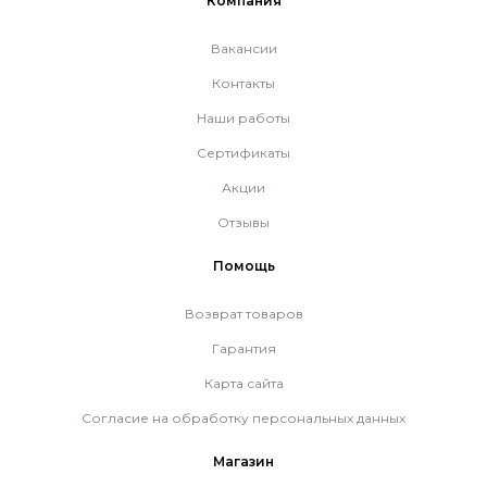
Компания
Системы дымоудаления
Вакансии
Контакты
Рециркуляторы воздуха
Наши работы
Сертификаты
Акции
Газовые колонки
Отзывы
Econcept TECH AC
Помощь
Возврат товаров
Комплект коаксиальный Ferroli 60/100
Гарантия
Карта сайта
Комплект коаксиальный Ferroli 60/100
Согласие на обработку персональных данных
Магазин
Комплект коаксиальный Ferroli 80/125