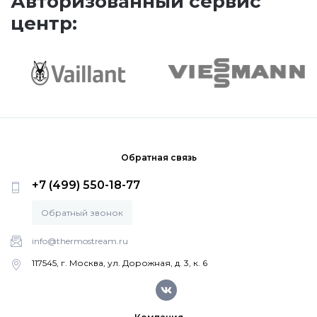
Авторизованный сервис
центр:
Котлы Ferroli
Промышленное оборудование
Бойлеры Ferroli
Обратная связь
Горелки
+7 (499) 550-18-77
Электрические водонагреватели Ferroli
Обратный звонок
info@thermostream.ru
Алюминиевые радиаторы Ferroli
117545, г. Москва, ул. Дорожная, д. 3, к. 6
Автоматика