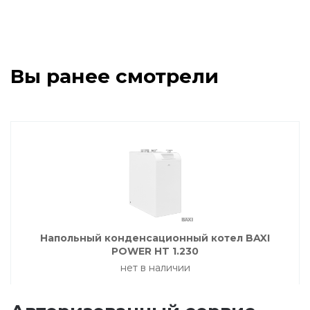
Насосные группы Vaillant
Viessmann
Вы ранее смотрели
Напольные газовые котлы
Настенные конденсационные котлы
Напольные конденсационные котлы
Напольный конденсационный котел BAXI
Водонагреватели
POWER HT 1.230
нет в наличии
Ferroli