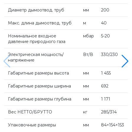
Напольные газовые котлы Vaillant
Диаметр дымоотвод. труб
мм
200
Напольные газовые конденсационные
Макс. длина дымоотвод. труб
м
40
котлы Vaillant
Номинальное входное
мбар
5-20
давление природного газа
Настенные электрические котлы Vaillant
Электрическая мощность/
Вт/В
330/230
напряжение
Ёмкостные водонагреватели Vaillant
Габаритные размеры высота
мм
1 455
Системы управления Vaillant
Габаритные размеры ширина
мм
692
Габаритные размеры глубина
мм
1 171
Пакетные решения Vaillant
Вес НЕТТО/БРУТТО
кг
285/314
Вентиляционные установки Vaillant
Упаковочные размеры
мм
84×154×153