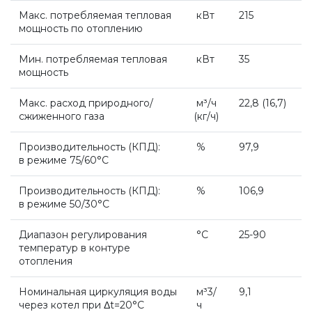
Напольные конденсационные котлы Baxi
Макс. потребляемая тепловая
кВт
215
мощность по отоплению
Напольные котлы с атмосферной горелкой
Мин. потребляемая тепловая
кВт
35
Baxi
мощность
Макс. расход природного/
м³/ч
22,8
(16
,7)
сжиженного газа
(кг
/ч)
Электрические котлы Baxi
Производительность
(КПД
):
%
97,9
в режиме 75/60°С
Vaillant
Производительность
(КПД
):
%
106,9
в режиме 50/30°С
Настенные газовые котлы Vaillant
Диапазон регулирования
°С
25-90
температур в контуре
Настенные газовые конденсационные котлы
отопления
Vaillant
Номинальная циркуляция воды
м³3/
9,1
через котел при Δt=20°С
ч