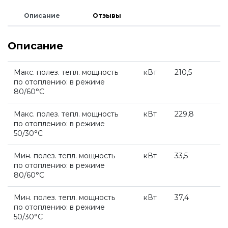
Водонагреватели и бойлеры Protherm
Запчасти для котлов DeDietrich
Описание
Отзывы
Терморегуляторы Protherm
Описание
Запчасти для котлов Rinnai
Принадлежности Protherm
Макс. полез. тепл. мощность
кВт
210,5
Запчасти Weishaupt
по отоплению: в режиме
80/60°С
Готовые решения Protherm
Макс. полез. тепл. мощность
кВт
229,8
Запчасти для котлов Mizudo
по отоплению: в режиме
50/30°С
Baxi
Запчасти Elko
Мин. полез. тепл. мощность
кВт
33,5
по отоплению: в режиме
Настенные газовые котлы Baxi
80/60°С
Запчасти Giersch
Мин. полез. тепл. мощность
кВт
37,4
Настенные конденсационные котлы Baxi
по отоплению: в режиме
Запчасти для котлов Ferroli
50/30°С