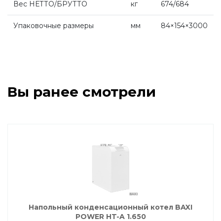
Вес НЕТТО/БРУТТО
кг
674/684
Насосные группы Vaillant
Упаковочные размеры
мм
84×154×3000
Viessmann
Напольные газовые котлы
Вы ранее смотрели
Настенные конденсационные котлы
Напольные конденсационные котлы
Водонагреватели
Напольный конденсационный котел BAXI
Ferroli
POWER HT-A 1.650