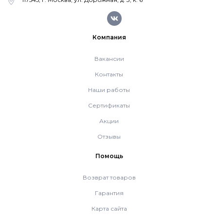
Системы дымоудаления
Компания
Рециркуляторы воздуха
Вакансии
Контакты
Газовые колонки
Наши работы
Сертификаты
Econcept TECH AC
Акции
Отзывы
Комплект коаксиальный Ferroli 60/100
Помощь
Возврат товаров
Комплект коаксиальный Ferroli 60/100
Гарантия
Карта сайта
Комплект коаксиальный Ferroli 80/125