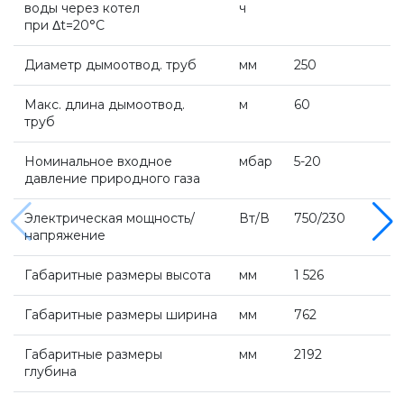
Напольные газовые котлы Vaillant
воды через котел
ч
при Δt=20°С
Напольные газовые конденсационные
Диаметр дымоотвод. труб
мм
250
котлы Vaillant
Макс. длина дымоотвод.
м
60
труб
Настенные электрические котлы Vaillant
Номинальное входное
мбар
5-20
давление природного газа
Ёмкостные водонагреватели Vaillant
Электрическая мощность/
Вт/В
750/230
напряжение
Системы управления Vaillant
Габаритные размеры высота
мм
1 526
Пакетные решения Vaillant
Габаритные размеры ширина
мм
762
Габаритные размеры
мм
2192
глубина
Вентиляционные установки Vaillant