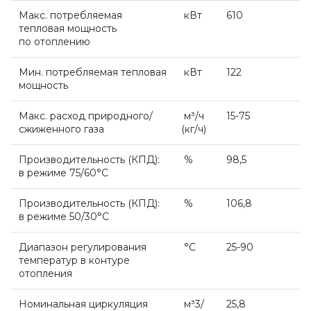
Напольные конденсационные котлы Baxi
Макс. потребляемая
кВт
610
тепловая мощность
по отоплению
Напольные котлы с атмосферной горелкой
Baxi
Мин. потребляемая тепловая
кВт
122
мощность
Макс. расход природного/
м³/ч
15-75
Электрические котлы Baxi
сжиженного газа
(кг
/ч)
Производительность
(КПД
):
%
98,5
Vaillant
в режиме 75/60°С
Производительность
(КПД
):
%
106,8
Настенные газовые котлы Vaillant
в режиме 50/30°С
Диапазон регулирования
°С
25-90
Настенные газовые конденсационные котлы
температур в контуре
Vaillant
отопления
Номинальная циркуляция
м³3/
25,8