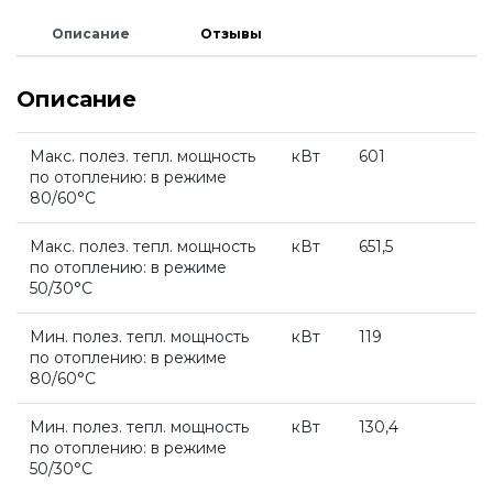
Водонагреватели и бойлеры Protherm
Запчасти для котлов DeDietrich
Описание
Отзывы
Терморегуляторы Protherm
Описание
Запчасти для котлов Rinnai
Принадлежности Protherm
Макс. полез. тепл. мощность
кВт
601
Запчасти Weishaupt
по отоплению: в режиме
80/60°С
Готовые решения Protherm
Макс. полез. тепл. мощность
кВт
651,5
Запчасти для котлов Mizudo
по отоплению: в режиме
50/30°С
Baxi
Запчасти Elko
Мин. полез. тепл. мощность
кВт
119
по отоплению: в режиме
Настенные газовые котлы Baxi
80/60°С
Запчасти Giersch
Мин. полез. тепл. мощность
кВт
130,4
Настенные конденсационные котлы Baxi
по отоплению: в режиме
Запчасти для котлов Ferroli
50/30°С