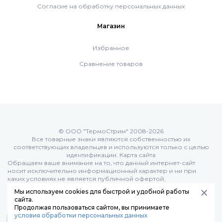
Согласие на обработку персональных данных
Комплект коаксиальный Ferroli 60/100
Магазин
Избранное
ACV
Сравнение товаров
De Dietrich
Настенные газовые котлы De Dietrich
© ООО "ТермоСтрим" 2008-2026
Все товарные знаки являются собственностью их
соответствующих владельцев и используются только с целью
Настенные конденсационные котлы De
идентификации.
Карта сайта
Обращаем ваше внимание на то, что данный интернет-сайт
Dietrich
носит исключительно информационный характер и ни при
каких условиях не является публичной офертой,
определяемой положениями Статьи 437 (п.2) Гражданского
Мы используем cookies для быстрой и удобной работы
кодекса РФ:
Чугунные напольные котлы De Dietrich
сайта.
Продолжая пользоваться сайтом, вы принимаете
условия обработки персональных данных