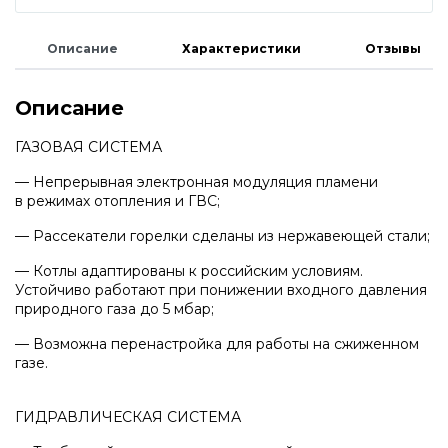
Водонагреватели и бойлеры Protherm
Запчасти для котлов DeDietrich
Описание
Характеристики
Отзывы
Терморегуляторы Protherm
Запчасти для котлов Rinnai
Описание
Принадлежности Protherm
ГАЗОВАЯ СИСТЕМА
Запчасти Weishaupt
— Непрерывная электронная модуляция пламени
в режимах отопления и ГВС;
Готовые решения Protherm
Запчасти для котлов Mizudo
— Рассекатели горелки сделаны из нержавеющей стали;
Baxi
— Котлы адаптированы к российским условиям.
Устойчиво работают при понижении входного давления
Запчасти Elko
природного газа до 5 мбар;
Настенные газовые котлы Baxi
— Возможна перенастройка для работы на сжиженном
Запчасти Giersch
газе.
Настенные конденсационные котлы Baxi
ГИДРАВЛИЧЕСКАЯ СИСТЕМА
Запчасти для котлов Ferroli