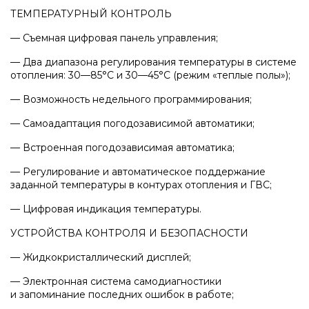
Напольные газовые котлы Vaillant
ТЕМПЕРАТУРНЫЙ КОНТРОЛЬ
— Съемная цифровая панель управления;
Напольные газовые конденсационные
котлы Vaillant
— Два диапазона регулирования температуры в системе
отопления: 30—85°С и 30—45°С
(режим
«теплые
полы»);
— Возможность недельного программирования;
Настенные электрические котлы Vaillant
— Самоадаптация погодозависимой автоматики;
— Встроенная погодозависимая автоматика;
Ёмкостные водонагреватели Vaillant
— Регулирование и автоматическое поддержание
заданной температуры в контурах отопления и ГВС;
Системы управления Vaillant
— Цифровая индикация температуры.
УСТРОЙСТВА КОНТРОЛЯ И БЕЗОПАСНОСТИ
Пакетные решения Vaillant
— Жидкокристаллический дисплей;
— Электронная система самодиагностики
Вентиляционные установки Vaillant
и запоминание последних ошибок в работе;