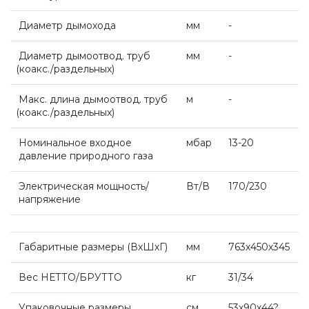
Диаметр дымохода
мм
-
Комплект коаксиальный Ferroli 60/100
Диаметр дымоотвод. труб
мм
-
(коакс
./раздельных)
ACV
Макс. длина дымоотвод. труб
м
-
(коакс
./раздельных)
De Dietrich
Номинальное входное
мбар
13-20
давление природного газа
Настенные газовые котлы De Dietrich
Электрическая мощность/
Вт/В
170/230
напряжение
Настенные конденсационные котлы De
Dietrich
Габаритные размеры
(ВхШхГ
)
мм
763х450х345
Чугунные напольные котлы De Dietrich
Вес НЕТТО/БРУТТО
кг
31/34
Упаковочные размеры
см
53х90х44?