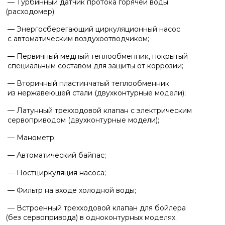
— Турбинный датчик протока горячей воды
Напольные конденсационные котлы Baxi
(расходомер
);
— Энергосберегающий циркуляционный насос
с автоматическим воздухоотводчиком;
Напольные котлы с атмосферной горелкой
Baxi
— Первичный медный теплообменник, покрытый
специальным составом для защиты от коррозии;
— Вторичный пластинчатый теплообменник
Электрические котлы Baxi
из нержавеющей стали
(двухконтурные
модели);
— Латунный трехходовой клапан с электрическим
Vaillant
сервоприводом
(двухконтурные
модели);
— Манометр;
Настенные газовые котлы Vaillant
— Автоматический байпас;
— Постциркуляция насоса;
Настенные газовые конденсационные котлы
— Фильтр на входе холодной воды;
Vaillant
— Встроенный трехходовой клапан для бойлера
(без
сервопривода) в одноконтурных моделях.