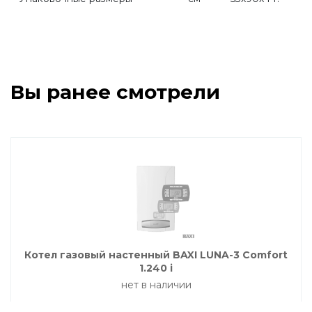
Промышленное оборудование De Dietrich
Elco
Вы ранее смотрели
Mizudo
Котел газовый настенный BAXI LUNA-3 Comfort
1.240 i
нет в наличии