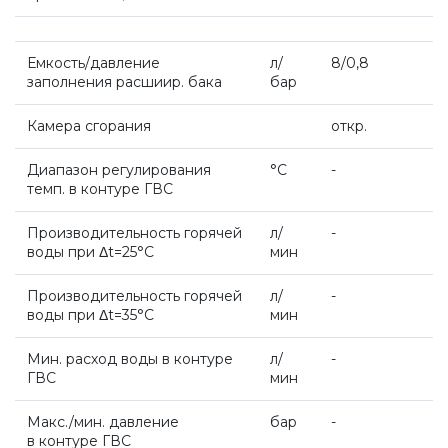
Системы дымоудаления
Емкость/давление
л/
8/0,8
заполнения расшиир. бака
бар
Рециркуляторы воздуха
Камера сгорания
откр.
Диапазон регулирования
°С
-
Газовые колонки
темп. в контуре ГВС
Производительность горячей
л/
-
Econcept TECH AC
воды при Δt=25°С
мин
Производительность горячей
л/
-
Комплект коаксиальный Ferroli 60/100
воды при Δt=35°С
мин
Мин. расход воды в контуре
л/
-
Комплект коаксиальный Ferroli 60/100
ГВС
мин
Макс./мин. давление
бар
-
Комплект коаксиальный Ferroli 80/125
в контуре ГВС