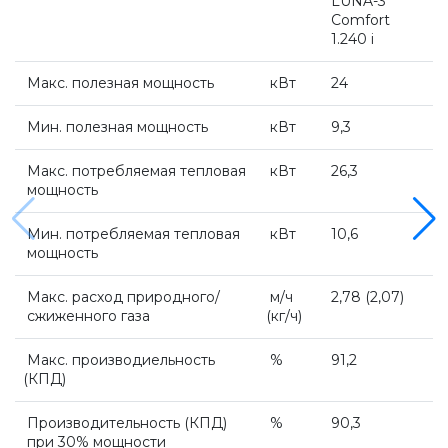
LUNA-3
Comfort
Котлы Ferroli
1.240 i
Макс. полезная мощность
кВт
24
Промышленное оборудование
Мин. полезная мощность
кВт
9,3
Бойлеры Ferroli
Макс. потребляемая тепловая
кВт
26,3
мощность
Горелки
Мин. потребляемая тепловая
кВт
10,6
мощность
Макс. расход природного/
м/ч
2,78
(2
,07)
Электрические водонагреватели Ferroli
сжиженного газа
(кг
/ч)
Макс. производиельность
%
91,2
Алюминиевые радиаторы Ferroli
(КПД
)
Производительность
(КПД
)
%
90,3
Автоматика
при 30% мощности