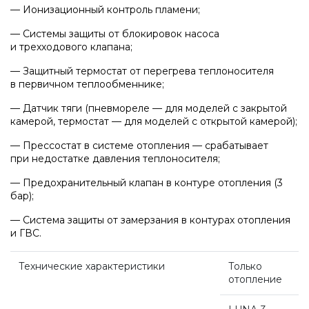
— Ионизационный контроль пламени;
Насосные группы Vaillant
— Системы защиты от блокировок насоса
и трехходового клапана;
Viessmann
— Защитный термостат от перегрева теплоносителя
в первичном теплообменнике;
— Датчик тяги
(пневмореле
— для моделей с закрытой
Напольные газовые котлы
камерой, термостат — для моделей с открытой камерой);
— Прессостат в системе отопления — срабатывает
Настенные конденсационные котлы
при недостатке давления теплоносителя;
— Предохранительный клапан в контуре отопления
(3
бар);
Напольные конденсационные котлы
— Система защиты от замерзания в контурах отопления
и ГВС.
Водонагреватели
Технические характеристики
Только
отопление
Ferroli