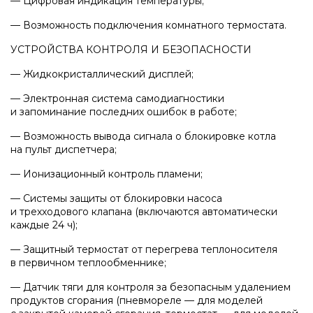
— Цифровая индикация температуры;
Насосные группы Vaillant
— Возможность подключения комнатного термостата.
УСТРОЙСТВА КОНТРОЛЯ И БЕЗОПАСНОСТИ
Viessmann
— Жидкокристаллический дисплей;
— Электронная система самодиагностики
и запоминание последних ошибок в работе;
Напольные газовые котлы
— Возможность вывода сигнала о блокировке котла
на пульт диспетчера;
Настенные конденсационные котлы
— Ионизационный контроль пламени;
— Системы защиты от блокировки насоса
Напольные конденсационные котлы
и трехходового клапана (включаются автоматически
каждые 24 ч);
Водонагреватели
— Защитный термостат от перегрева теплоносителя
в первичном теплообменнике;
— Датчик тяги для контроля за безопасным удалением
Ferroli
продуктов сгорания (пневмореле — для моделей