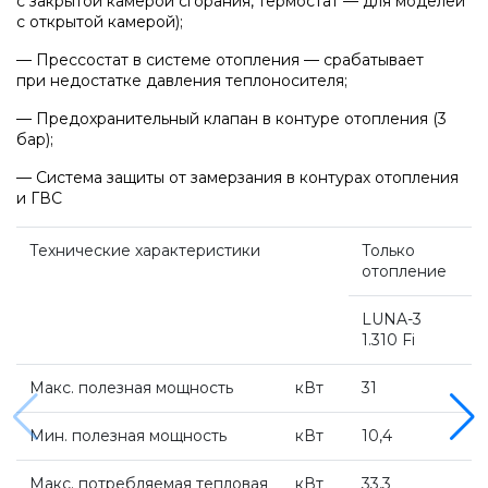
с закрытой камерой сгорания, термостат — для моделей
с открытой камерой);
Котлы Ferroli
— Прессостат в системе отопления — срабатывает
при недостатке давления теплоносителя;
Промышленное оборудование
— Предохранительный клапан в контуре отопления (3
бар);
— Система защиты от замерзания в контурах отопления
Бойлеры Ferroli
и ГВС
Технические характеристики
Только
Горелки
отопление
LUNA-3
Электрические водонагреватели Ferroli
1.310 Fi
Макс. полезная мощность
кВт
31
Алюминиевые радиаторы Ferroli
Мин. полезная мощность
кВт
10,4
Автоматика
Макс. потребляемая тепловая
кВт
33,3