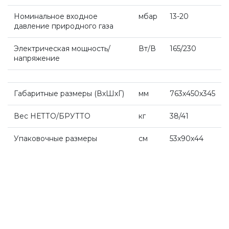
Промышленное оборудование De Dietrich
Номинальное входное
мбар
13-20
давление природного газа
Elco
Электрическая мощность/
Вт/В
165/230
напряжение
Mizudo
Габаритные размеры (ВхШхГ
)
мм
763х450х345
Вес НЕТТО/БРУТТО
кг
38/41
Упаковочные размеры
см
53х90х44