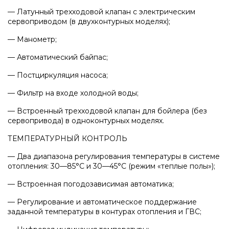
Напольные газовые котлы Vaillant
— Латунный трехходовой клапан с электрическим
сервоприводом (в двухконтурных моделях);
Напольные газовые конденсационные
— Манометр;
котлы Vaillant
— Автоматический байпас;
— Постциркуляция насоса;
Настенные электрические котлы Vaillant
— Фильтр на входе холодной воды;
— Встроенный трехходовой клапан для бойлера (без
Ёмкостные водонагреватели Vaillant
сервопривода) в одноконтурных моделях.
ТЕМПЕРАТУРНЫЙ КОНТРОЛЬ
Системы управления Vaillant
— Два диапазона регулирования температуры в системе
отопления: 30—85°С и 30—45°С (режим «теплые полы»);
Пакетные решения Vaillant
— Встроенная погодозависимая автоматика;
— Регулирование и автоматическое поддержание
заданной температуры в контурах отопления и ГВС;
Вентиляционные установки Vaillant