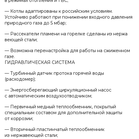
в режимах отопления и ГВС;
Напольные конденсационные котлы Baxi
— Котлы адаптированы к российским условиям.
Устойчиво работают при понижении входного давления
природного газа до 5 мбар;
Напольные котлы с атмосферной горелкой
Baxi
— Рассекатели пламени на горелке сделаны из нержа
веющей стали;
— Возможна перенастройка для работы на сжиженном
Электрические котлы Baxi
газе.
ГИДРАВЛИЧЕСКАЯ СИСТЕМА
Vaillant
— Турбинный датчик протока горячей воды
(расходомер
);
— Энергосберегающий циркуляционный насос
Настенные газовые котлы Vaillant
с автоматическим воздухоотводчиком;
— Первичный медный теплообменник, покрытый
специальным составом для дополнительной защиты
Настенные газовые конденсационные котлы
от коррозии;
Vaillant
— Вторичный пластинчатый теплообменник
из нержавеющей стали;