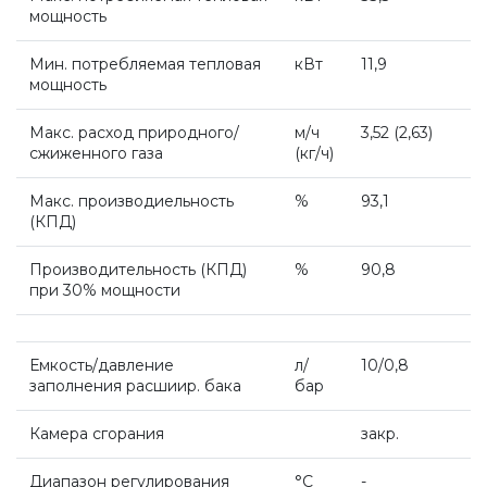
мощность
Системы дымоудаления
Мин. потребляемая тепловая
кВт
11,9
мощность
Рециркуляторы воздуха
Макс. расход природного/
м/ч
3,52 (2
,63)
сжиженного газа
(кг
/ч)
Газовые колонки
Макс. производиельность
%
93,1
(КПД
)
Econcept TECH AC
Производительность (КПД)
%
90,8
при 30% мощности
Комплект коаксиальный Ferroli 60/100
Емкость/давление
л/
10/0,8
заполнения расшиир. бака
бар
Комплект коаксиальный Ferroli 60/100
Камера сгорания
закр.
Комплект коаксиальный Ferroli 80/125
Диапазон регулирования
°С
-