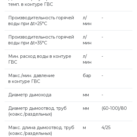
темп. в контуре ГВС
Комплект коаксиальный Ferroli 60/100
Производительность горячей
л/
-
воды при Δt=25°С
мин
ACV
Производительность горячей
л/
-
воды при Δt=35°С
мин
De Dietrich
Мин. расход воды в контуре
л/
-
ГВС
мин
Макс./мин. давление
бар
-
Настенные газовые котлы De Dietrich
в контуре ГВС
Диаметр дымохода
мм
-
Настенные конденсационные котлы De
Dietrich
Диаметр дымоотвод. труб
мм
(60
-100)/80
(коакс
./раздельных)
Чугунные напольные котлы De Dietrich
Макс. длина дымоотвод. труб
м
4/25
(коакс
./раздельных)