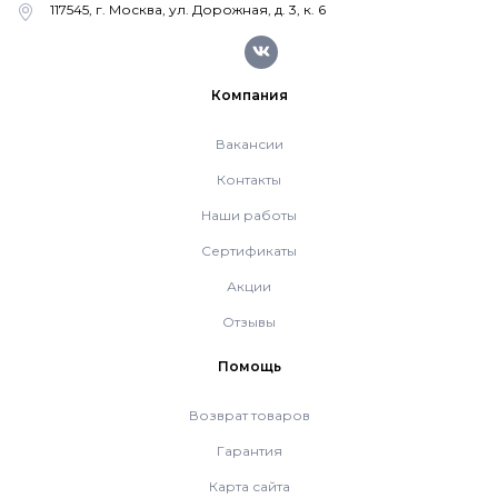
117545, г. Москва, ул. Дорожная, д. 3, к. 6
Насосные группы Vaillant
Компания
Viessmann
Вакансии
Напольные газовые котлы
Контакты
Наши работы
Настенные конденсационные котлы
Сертификаты
Акции
Отзывы
Напольные конденсационные котлы
Помощь
Водонагреватели
Возврат товаров
Гарантия
Ferroli
Карта сайта