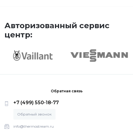
Напольные газовые котлы Vaillant
Напольные газовые конденсационные
Авторизованный сервис
котлы Vaillant
центр:
Настенные электрические котлы Vaillant
Ёмкостные водонагреватели Vaillant
Системы управления Vaillant
Обратная связь
+7 (499) 550-18-77
Пакетные решения Vaillant
Обратный звонок
Вентиляционные установки Vaillant
info@thermostream.ru