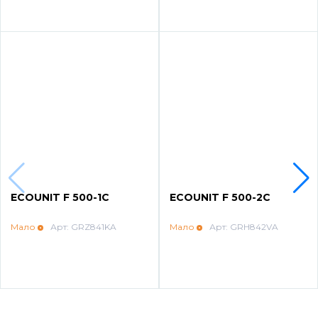
Напольные конденсационные котлы Baxi
Напольные котлы с атмосферной горелкой
Baxi
Электрические котлы Baxi
Vaillant
ECOUNIT F 500-1C
ECOUNIT F 500-2C
Настенные газовые котлы Vaillant
Мало
Арт: GRZ841KA
Мало
Арт: GRH842VA
Настенные газовые конденсационные котлы
Vaillant