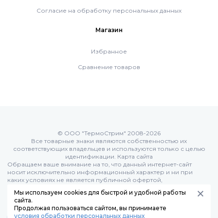
Согласие на обработку персональных данных
Котлы Ferroli
Магазин
Промышленное оборудование
Избранное
Сравнение товаров
Бойлеры Ferroli
Горелки
© ООО "ТермоСтрим" 2008-2026
Все товарные знаки являются собственностью их
Электрические водонагреватели Ferroli
соответствующих владельцев и используются только с целью
идентификации.
Карта сайта
Обращаем ваше внимание на то, что данный интернет-сайт
носит исключительно информационный характер и ни при
Алюминиевые радиаторы Ferroli
каких условиях не является публичной офертой,
определяемой положениями Статьи 437 (п.2) Гражданского
Мы используем cookies для быстрой и удобной работы
кодекса РФ:
сайта.
Автоматика
Продолжая пользоваться сайтом, вы принимаете
условия обработки персональных данных