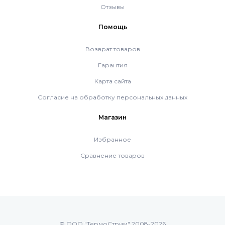
Напольные газовые котлы Vaillant
Отзывы
Помощь
Напольные газовые конденсационные
котлы Vaillant
Возврат товаров
Гарантия
Настенные электрические котлы Vaillant
Карта сайта
Согласие на обработку персональных данных
Ёмкостные водонагреватели Vaillant
Магазин
Избранное
Системы управления Vaillant
Сравнение товаров
Пакетные решения Vaillant
Вентиляционные установки Vaillant
© ООО "ТермоСтрим" 2008-2026