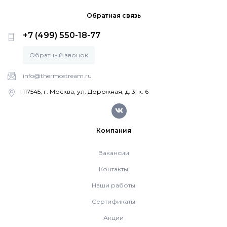
Напольные конденсационные котлы Baxi
Обратная связь
+7 (499) 550-18-77
Напольные котлы с атмосферной горелкой
Baxi
Обратный звонок
info@thermostream.ru
Электрические котлы Baxi
117545, г. Москва, ул. Дорожная, д. 3, к. 6
Vaillant
Компания
Настенные газовые котлы Vaillant
Вакансии
Контакты
Настенные газовые конденсационные котлы
Наши работы
Vaillant
Сертификаты
Акции