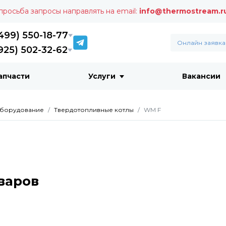
 просьба запросы направлять на email:
info@thermostream.r
499) 550-18-77
Онлайн заявка
925) 502-32-62
апчасти
Услуги
Вакансии
борудование
Твердотопливные котлы
WM F
варов