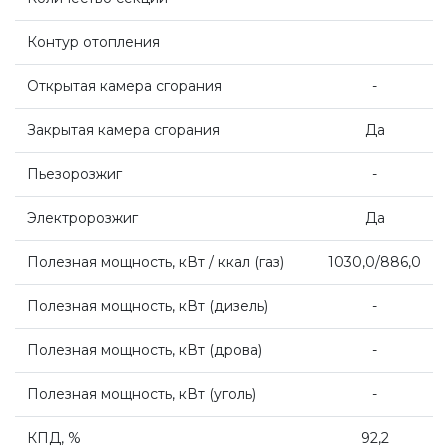
Контур отопления
Системы дымоудаления
Открытая камера сгорания
-
Рециркуляторы воздуха
Закрытая камера сгорания
Да
Пьезорозжиг
-
Газовые колонки
Электророзжиг
Да
Econcept TECH AC
Полезная мощность, кВт / ккал
(
газ)
1030,0/886,0
Комплект коаксиальный Ferroli 60/100
Полезная мощность, кВт
(
дизель)
-
Полезная мощность, кВт
(
дрова)
-
Комплект коаксиальный Ferroli 60/100
Полезная мощность, кВт
(
уголь)
-
Комплект коаксиальный Ferroli 80/125
КПД, %
92,2