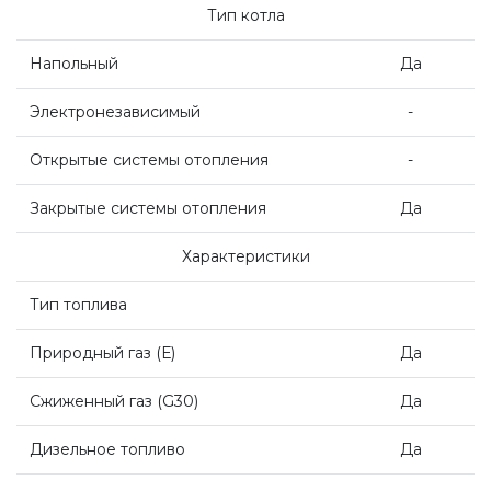
Тип котла
Насосные группы Vaillant
Напольный
Да
Viessmann
Электронезависимый
-
Открытые системы отопления
-
Напольные газовые котлы
Закрытые системы отопления
Да
Настенные конденсационные котлы
Характеристики
Тип топлива
Напольные конденсационные котлы
Природный газ
(
Е)
Да
Водонагреватели
Сжиженный газ
(G30
)
Да
Дизельное топливо
Да
Ferroli