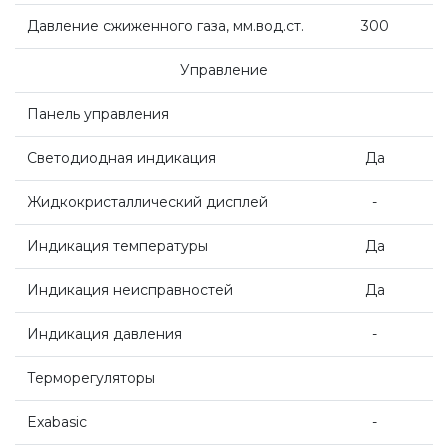
Промышленное оборудование De Dietrich
Давление сжиженного газа, мм.вод.ст.
300
Управление
Elco
Панель управления
Mizudo
Светодиодная индикация
Да
Жидкокристаллический дисплей
-
Индикация температуры
Да
Индикация неисправностей
Да
Индикация давления
-
Терморегуляторы
Exabasic
-