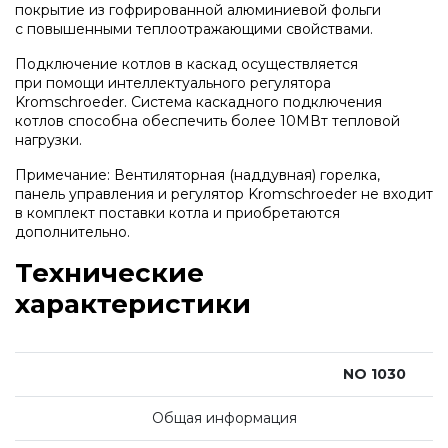
Напольные газовые котлы Vaillant
покрытие из гофрированной алюминиевой фольги
с повышенными теплоотражающими свойствами.
Подключение котлов в каскад осуществляется
Напольные газовые конденсационные
при помощи интеллектуального регулятора
котлы Vaillant
Kromschroeder. Система каскадного подключения
котлов способна обеспечить более 10МВт тепловой
нагрузки.
Настенные электрические котлы Vaillant
Примечание: Вентиляторная
(
наддувная) горелка,
панель управления и регулятор Kromschroeder не входит
в комплект поставки котла и приобретаются
Ёмкостные водонагреватели Vaillant
дополнительно.
Технические
Системы управления Vaillant
характеристики
Пакетные решения Vaillant
NO 1030
Вентиляционные установки Vaillant
Общая информация