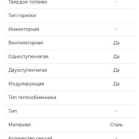
Твердое топливо
-
Котлы Ferroli
Тип горелки
Инжекторная
-
Промышленное оборудование
Вентиляторная
Да
Бойлеры Ferroli
Одноступенчатая
Да
Двухступенчатая
Да
Горелки
Модулирующая
Да
Электрические водонагреватели Ferroli
Тип теплообменника
Тип
-
Алюминиевые радиаторы Ferroli
Материал
Сталь
Автоматика
Количество секций
-