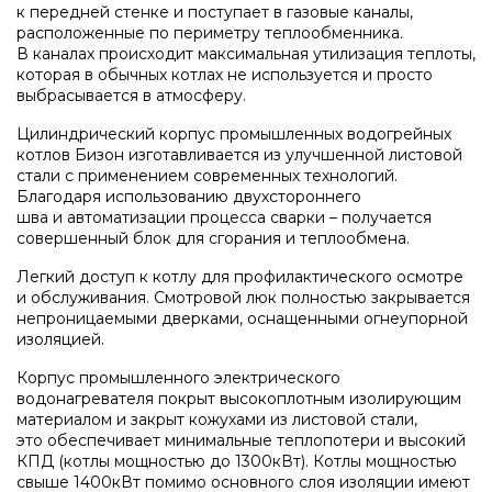
к передней стенке и поступает в газовые каналы,
Напольные конденсационные котлы Baxi
расположенные по периметру теплообменника.
В каналах происходит максимальная утилизация теплоты,
которая в обычных котлах не используется и просто
Напольные котлы с атмосферной горелкой
выбрасывается в атмосферу.
Baxi
Цилиндрический корпус промышленных водогрейных
котлов Бизон изготавливается из улучшенной листовой
стали с применением современных технологий.
Электрические котлы Baxi
Благодаря использованию двухстороннего
шва и автоматизации процесса сварки – получается
совершенный блок для сгорания и теплообмена.
Vaillant
Легкий доступ к котлу для профилактического осмотре
и обслуживания. Смотровой люк полностью закрывается
непроницаемыми дверками, оснащенными огнеупорной
Настенные газовые котлы Vaillant
изоляцией.
Корпус промышленного электрического
водонагревателя покрыт высокоплотным изолирующим
Настенные газовые конденсационные котлы
материалом и закрыт кожухами из листовой стали,
Vaillant
это обеспечивает минимальные теплопотери и высокий
КПД
(
котлы мощностью до 1300кВт). Котлы мощностью
свыше 1400кВт помимо основного слоя изоляции имеют