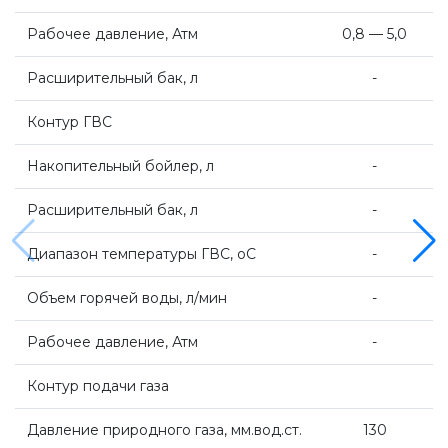
Рабочее давление, Атм
0,8 — 5,0
Комплект коаксиальный Ferroli 60/100
Расширительный бак, л
-
ACV
Контур ГВС
Накопительный бойлер, л
-
De Dietrich
Расширительный бак, л
-
Настенные газовые котлы De Dietrich
Диапазон температуры ГВС, оС
-
Объем горячей воды, л/мин
-
Настенные конденсационные котлы De
Dietrich
Рабочее давление, Атм
-
Контур подачи газа
Чугунные напольные котлы De Dietrich
Давление природного газа, мм.вод.ст.
130