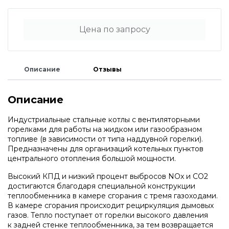
Водонагреватели и бойлеры Protherm
Запчасти для котлов DeDietrich
Цена по запросу
Терморегуляторы Protherm
Запчасти для котлов Rinnai
Описание
Отзывы
Принадлежности Protherm
Запчасти Weishaupt
Описание
Готовые решения Protherm
Запчасти для котлов Mizudo
Индустриальные стальные котлы с вентиляторными
горелками для работы на жидком или газообразном
Baxi
топливе
(
в зависимости от типа наддувной горелки).
Запчасти Elko
Предназначены для организаций котельных пунктов
центрального отопления большой мощности.
Настенные газовые котлы Baxi
Высокий КПД и низкий процент выбросов NOx и CO2
Запчасти Giersch
достигаются благодаря специальной конструкции
теплообменника в камере сгорания c тремя газоходами.
Настенные конденсационные котлы Baxi
В камере сгорания происходит рециркуляция дымовых
Запчасти для котлов Ferroli
газов. Тепло поступает от горелки высокого давления
к задней стенке теплообменника, за тем возвращается