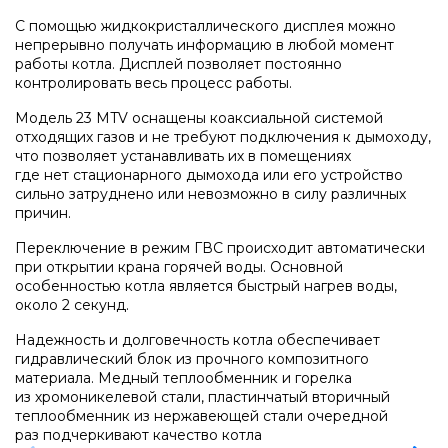
Напольные конденсационные котлы Baxi
С помощью жидкокристаллического дисплея можно
непрерывно получать информацию в любой момент
работы котла. Дисплей позволяет постоянно
Напольные котлы с атмосферной горелкой
контролировать весь процесс работы.
Baxi
Модель 23 MTV оснащены коаксиальной системой
отходящих газов и не требуют подключения к дымоходу,
что позволяет устанавливать их в помещениях
Электрические котлы Baxi
где нет стационарного дымохода или его устройство
сильно затруднено или невозможно в силу различных
причин.
Vaillant
Переключение в режим ГВС происходит автоматически
при открытии крана горячей воды. Основной
особенностью котла является быстрый нагрев воды,
Настенные газовые котлы Vaillant
около 2 секунд.
Надежность и долговечность котла обеспечивает
гидравлический блок из прочного композитного
Настенные газовые конденсационные котлы
материала. Медный теплообменник и горелка
Vaillant
из хромоникелевой стали, пластинчатый вторичный
теплообменник из нержавеющей стали очередной
раз подчеркивают качество котла