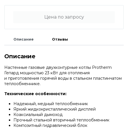
Водонагреватели и бойлеры Protherm
Запчасти для котлов DeDietrich
Цена по запросу
Терморегуляторы Protherm
Запчасти для котлов Rinnai
Описание
Отзывы
Принадлежности Protherm
Запчасти Weishaupt
Описание
Готовые решения Protherm
Запчасти для котлов Mizudo
Настенные газовые двухконтурные котлы Protherm
Гепард мощностью 23 кВт для отопления
Baxi
и приготовления горячей воды в стальном пластинчатом
Запчасти Elko
теплообменнике.
Технические особенности:
Настенные газовые котлы Baxi
Запчасти Giersch
Надежный, медный теплообменник
Яркий жидкокристаллический дисплей
Настенные конденсационные котлы Baxi
Коаксиальный дымоход
Прочный стальной вторичный теплообменник
Запчасти для котлов Ferroli
Композитный гидравлический блок