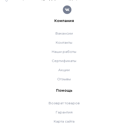
Котлы Ferroli
Компания
Промышленное оборудование
Вакансии
Контакты
Бойлеры Ferroli
Наши работы
Сертификаты
Горелки
Акции
Отзывы
Электрические водонагреватели Ferroli
Помощь
Возврат товаров
Алюминиевые радиаторы Ferroli
Гарантия
Карта сайта
Автоматика