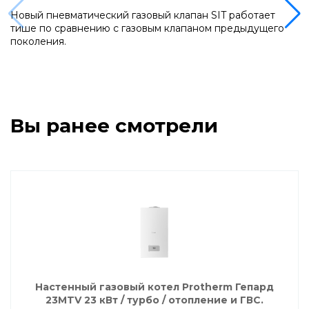
Напольные газовые котлы Vaillant
Новый пневматический газовый клапан SIT работает
тише по сравнению с газовым клапаном предыдущего
поколения.
Напольные газовые конденсационные
котлы Vaillant
Настенные электрические котлы Vaillant
Вы ранее смотрели
Ёмкостные водонагреватели Vaillant
Системы управления Vaillant
Пакетные решения Vaillant
Вентиляционные установки Vaillant
Настенный газовый котел Protherm Гепард
23MTV 23 кВт / турбо / отопление и ГВС.