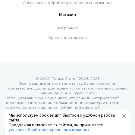
Согласие на обработку персональных данных
Системы дымоудаления
Магазин
Избранное
Рециркуляторы воздуха
Сравнение товаров
Газовые колонки
Econcept TECH AC
© ООО "ТермоСтрим" 2008-2026
Все товарные знаки являются собственностью их
соответствующих владельцев и используются только с целью
Комплект коаксиальный Ferroli 60/100
идентификации.
Карта сайта
Обращаем ваше внимание на то, что данный интернет-сайт
носит исключительно информационный характер и ни при
каких условиях не является публичной офертой,
Комплект коаксиальный Ferroli 60/100
определяемой положениями Статьи 437 (п.2) Гражданского
Мы используем cookies для быстрой и удобной работы
кодекса РФ:
сайта.
Продолжая пользоваться сайтом, вы принимаете
условия обработки персональных данных
Комплект коаксиальный Ferroli 80/125