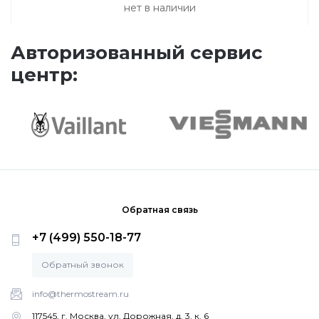
нет в наличии
Насосные группы Vaillant
Авторизованный сервис
Viessmann
центр:
Напольные газовые котлы
Настенные конденсационные котлы
Напольные конденсационные котлы
Обратная связь
+7 (499) 550-18-77
Водонагреватели
Обратный звонок
info@thermostream.ru
Ferroli
117545, г. Москва, ул. Дорожная, д. 3, к. 6