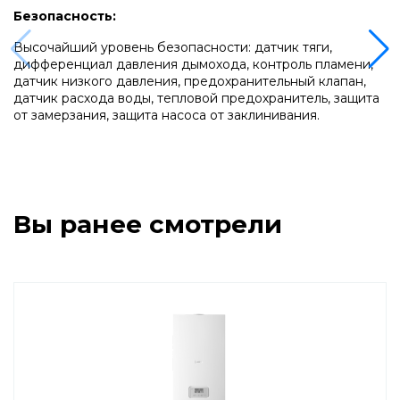
Напольные газовые котлы Vaillant
Безопасность:
Высочайший уровень безопасности: датчик тяги,
Напольные газовые конденсационные
дифференциал давления дымохода, контроль пламени,
котлы Vaillant
датчик низкого давления, предохранительный клапан,
датчик расхода воды, тепловой предохранитель, защита
от замерзания, защита насоса от заклинивания.
Настенные электрические котлы Vaillant
Ёмкостные водонагреватели Vaillant
Вы ранее смотрели
Системы управления Vaillant
Пакетные решения Vaillant
Вентиляционные установки Vaillant