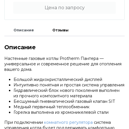
Водонагреватели и бойлеры Protherm
Цена по запросу
Запчасти для котлов DeDietrich
Терморегуляторы Protherm
Запчасти для котлов Rinnai
Описание
Отзывы
Принадлежности Protherm
Запчасти Weishaupt
Описание
Настенные газовые котлы Protherm Пантера —
Готовые решения Protherm
универсальное и современное решение для отопления
Запчасти для котлов Mizudo
вашего дома.
Baxi
Большой жидкокристаллический дисплей
Запчасти Elko
Интуитивно понятная и простая система управления
Гидравлический блок нового поколения выполнен
из прочного композитного материала
Настенные газовые котлы Baxi
Бесшумный пневматический газовый клапан SIT
Запчасти Giersch
Медный первичный теплообменник
Горелка выполнена из хромоникелевой стали
Настенные конденсационные котлы Baxi
Запчасти для котлов Ferroli
При подключении
комнатного регулятора
система
управления котла будет поддерживать комфортную