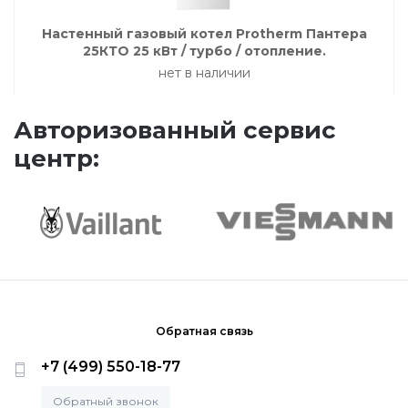
Насосные группы Vaillant
Настенный газовый котел Protherm Пантера
25КТО 25 кВт / турбо / отопление.
нет в наличии
Viessmann
Авторизованный сервис
Напольные газовые котлы
центр:
Настенные конденсационные котлы
Напольные конденсационные котлы
Водонагреватели
Обратная связь
+7 (499) 550-18-77
Ferroli
Обратный звонок