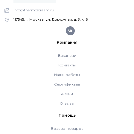
info@thermostream.ru
Котлы Ferroli
117545, г. Москва, ул. Дорожная, д. 3, к. 6
Промышленное оборудование
Компания
Бойлеры Ferroli
Вакансии
Контакты
Горелки
Наши работы
Сертификаты
Электрические водонагреватели Ferroli
Акции
Отзывы
Алюминиевые радиаторы Ferroli
Помощь
Автоматика
Возврат товаров