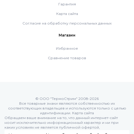
Гарантия
Системы дымоудаления
Карта сайта
Согласие на обработку персональных данных
Рециркуляторы воздуха
Магазин
Избранное
Газовые колонки
Сравнение товаров
Econcept TECH AC
Комплект коаксиальный Ferroli 60/100
© ООО "ТермоСтрим" 2008-2026
Все товарные знаки являются собственностью их
соответствующих владельцев и используются только с целью
Комплект коаксиальный Ferroli 60/100
идентификации.
Карта сайта
Обращаем ваше внимание на то, что данный интернет-сайт
носит исключительно информационный характер и ни при
каких условиях не является публичной офертой,
Комплект коаксиальный Ferroli 80/125
определяемой положениями Статьи 437 (п.2) Гражданского