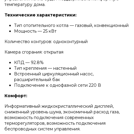
температуру дома.
Напольные конденсационные котлы Baxi
Технические характеристики:
Напольные котлы с атмосферной горелкой
Тип отопительного котла — газовый, конвекционный
Baxi
Мощность — 25 кВт
Количество контуров: одноконтурный
Электрические котлы Baxi
Камера сгорания: открытая
КПД — 92.8%
Тип крепления — настенный
Vaillant
Встроенный циркуляционный насос,
расширительный бак
Подключение к однофазной сети 220 В
Настенные газовые котлы Vaillant
Комфорт:
Информативный жидкокристаллический дисплей,
Настенные газовые конденсационные котлы
сниженный уровень шума, экономичный расход газа,
Vaillant
возможность подключения современных
терморегуляторов, возможность подключения
беспроводных систем управления.