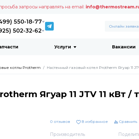
 просьба запросы направлять на email:
info@thermostream.r
499) 550-18-77
Онлайн заявка
925) 502-32-62
апчасти
Услуги
Вакансии
овые котлы Protherm
Настенный газовый котел Protherm Ягуар 11 JTV
therm Ягуар 11 JTV 11 кВт / 
0 отзывов
В избранное
Сравнить
Производитель
Поделит