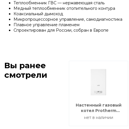
Теплообменник ГВС — нержавеющая сталь
Медный теплообменник отопительного контура
Коаксиальный дымоход
Микропроцессорное управление, самодиагностика
Плавное управление пламенем
Спроектирован для России, собран в Европе
Вы ранее
смотрели
Настенный газовый
котел Protherm
Ягуар 11 JTV 11 кВт /
нет в наличии
турбо / отопление и
ГВС