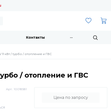
u
Контакты
 11 кВт / турбо / отопление и ГВС
турбо / отопление и ГВС
Арт.:
10018581
Цена по запросу
ься