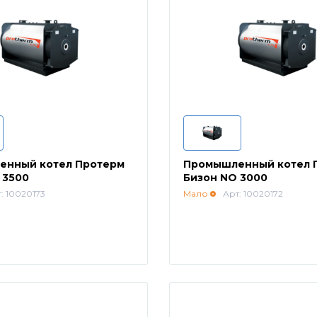
енный котел Протерм
Промышленный котел 
 3500
Бизон NO 3000
: 10020173
Мало
Арт: 10020172