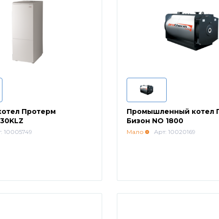
котел Протерм
Промышленный котел 
30KLZ
Бизон NO 1800
: 10005749
Мало
Арт: 10020169