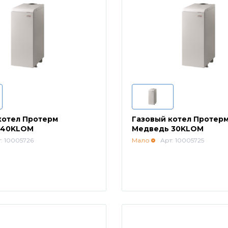
котел Протерм
Газовый котел Протер
 40KLOM
Медведь 30KLOM
: 10005726
Мало
Арт: 10005725