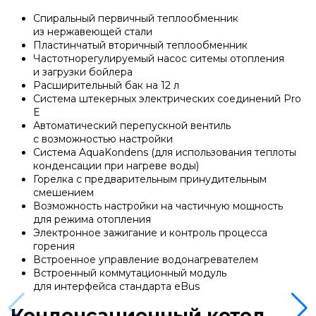
Спиральный первичный теплообменник
из нержавеющей стали
Напольные газовые котлы
Пластинчатый вторичный теплообменник
Частотнорегулируемый насос ситемы отопления
и загрузки бойлера
Настенные конденсационные котлы
Расширительный бак на 12 л
Система штекерных электрических соединений Pro
E
Автоматический перепускной вентиль
Напольные конденсационные котлы
с возможностью настройки
Система AquaKondens
(
для использования теплоты
конденсации при нагреве воды)
Водонагреватели
Горелка с предварительным принудительным
смешением
Возможность настройки на частичную мощность
для режима отопления
Ferroli
Электронное зажигание и контроль процесса
горения
Встроенное управление водонагревателем
Котлы Ferroli
Встроенный коммутационный модуль
для интерфейса стандарта eBus
Конденсационный котел
Промышленное оборудование