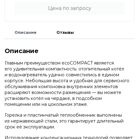
Цена по запросу
Терморегуляторы Protherm
Запчасти для котлов DeDietrich
Принадлежности Protherm
Запчасти для котлов Rinnai
Описание
Отзывы
Готовые решения Protherm
Запчасти Weishaupt
Описание
Главным преимуществом ecoCOMPACT является
его удивительная компактность: отопительный котёл
Baxi
Запчасти для котлов Mizudo
и водонагреватель удачно совместились в едином
корпусе. Небольшая высота и удобная для сервисного
обслуживания компоновка внутренних элементов
Настенные газовые котлы Baxi
Запчасти Elko
расширяют возможности размещения — вы можете
установить котёл на чердаке, в подсобном
помещении или на цокольном этаже.
Настенные конденсационные котлы Baxi
Запчасти Giersch
Горелка и пластинчатый теплообменник выполнены
из нержавеющей стали, это гарантирует длительный
срок её эксплуатации.
Напольные конденсационные котлы Baxi
Запчасти для котлов Ferroli
Использование конденсационных технологий позволяет