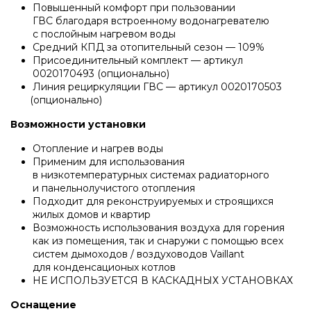
Повышенный комфорт при пользовании
ГВС благодаря встроенному водонагревателю
Настенные электрические котлы Vaillant
с послойным нагревом воды
Средний КПД за отопительный сезон — 109%
Присоединительный комплект — артикул
0020170493
(
опционально)
Ёмкостные водонагреватели Vaillant
Линия рециркуляции ГВС — артикул 0020170503
(
опционально)
Системы управления Vaillant
Возможности установки
Отопление и нагрев воды
Применим для использования
Пакетные решения Vaillant
в низкотемпературных системах радиаторного
и панельнолучистого отопления
Подходит для реконструируемых и строящихся
Вентиляционные установки Vaillant
жилых домов и квартир
Возможность использования воздуха для горения
как из помещения, так и снаружи с помощью всех
систем дымоходов / воздуховодов Vaillant
Насосные группы Vaillant
для конденсационых котлов
НЕ ИСПОЛЬЗУЕТСЯ В КАСКАДНЫХ УСТАНОВКАХ
Viessmann
Оснащение