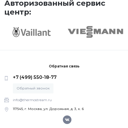
Авторизованный сервис
Mizudo
л
центр:
Vailla
nt
ecoC
OMP
ACT
VSC
INT
266/
4-5
200
H
Обратная связь
+7 (499) 550-18-77
Обратный звонок
info@thermostream.ru
117545, г. Москва, ул. Дорожная, д. 3, к. 6