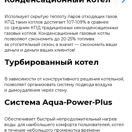
Использует скрытую теплоту паров отходящих газов.
Бойлеры Ferroli
КПД таких котлов достигает 107-109% в сравнее
со средним КПД традиционных неконденсационных
газовых котлов. Конденсационные газовые котлы
Горелки
позволяют сэкономить до 20-25% топлива
за отопительный сезон, а значит — сэкономить ваши
деньги и деньги ваших клиентов!
Электрические водонагреватели Ferroli
Турбированный котел
Алюминиевые радиаторы Ferroli
В зависимости от конструктивного решения котельной,
позволяет организовать систему подвода воздуха
и дымоудаления через стену.
Автоматика
Система Aqua-Power-Plus
Системы дымоудаления
Обеспечивает быстрый непродолжительный нагрев
воды: для наибольшего комфорта пользователей, котел
в течение небольшого промежутка времени