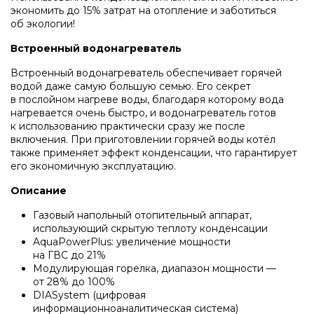
экономить до 15% затрат на отопление и заботиться
об экологии!
Напольные котлы с атмосферной горелкой Baxi
Встроенный водонагреватель
Электрические котлы Baxi
Встроенный водонагреватель обеспечивает горячей
водой даже самую большую семью. Его секрет
в послойном нагреве воды, благодаря которому вода
нагревается очень быстро, и водонагреватель готов
Vaillant
к использованию практически сразу же после
включения. При приготовлении горячей воды котёл
также применяет эффект конденсации, что гарантирует
Настенные газовые котлы Vaillant
его экономичную эксплуатацию.
Описание
Настенные газовые конденсационные котлы Vaill
Газовый напольный отопительный аппарат,
использующий скрытую теплоту конденсации
AquaPowerPlus: увеличение мощности
Напольные газовые котлы Vaillant
на ГВС до 21%
Модулирующая горелка, диапазон мощности —
от 28% до 100%
DIASystem
(
цифровая
Напольные газовые конденсационные котлы Vaill
информационноаналитическая система)