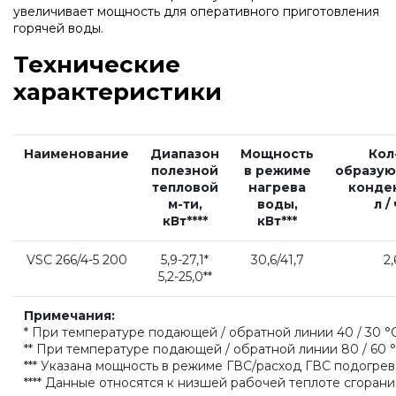
Рециркуляторы воздуха
увеличивает мощность для оперативного приготовления
горячей воды.
Газовые колонки
Технические
характеристики
Econcept TECH AC
Наименование
Диапазон
Мощность
Кол
полезной
в режиме
образу
Комплект коаксиальный Ferroli 60/100
тепловой
нагрева
конден
м-ти,
воды,
л / 
кВт****
кВт***
Комплект коаксиальный Ferroli 60/100
VSC 266/4-5 200
5,9-27,1*
30,6/41,7
2,
5,2-25,0**
Комплект коаксиальный Ferroli 80/125
Примечания:
* При температуре подающей / обратной линии 40 / 30 °
Комплект коаксиальный Ferroli 60/100
** При температуре подающей / обратной линии 80 / 60 
*** Указана мощность в режиме ГВС/расход ГВС подогре
**** Данные относятся к низшей рабочей теплоте сгорани