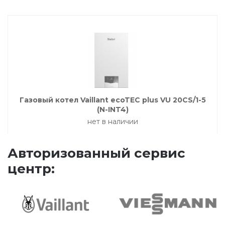
Насосные группы Vaillant
Viessmann
Напольные газовые котлы
Газовый котел Vaillant ecoTEC plus VU 20CS/1-5
(N-INT4)
Настенные конденсационные котлы
нет в наличии
Напольные конденсационные котлы
Авторизованный сервис
центр:
Водонагреватели
Ferroli