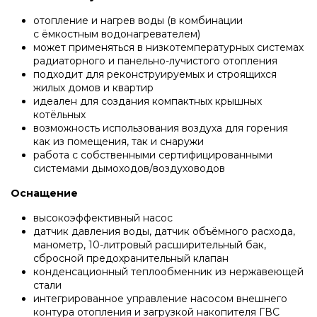
Напольные конденсационные котлы Baxi
отопление и нагрев воды (в комбинации
с ёмкостным водонагревателем)
может применяться в низкотемпературных системах
Напольные котлы с атмосферной горелкой
радиаторного и панельно-лучистого отопления
Baxi
подходит для реконструируемых и строящихся
жилых домов и квартир
идеален для создания компактных крышных
котёльных
Электрические котлы Baxi
возможность использования воздуха для горения
как из помещения, так и снаружи
работа с собственными сертифицированными
Vaillant
системами дымоходов/воздуховодов
Оснащение
Настенные газовые котлы Vaillant
высокоэффективный насос
датчик давления воды, датчик объёмного расхода,
манометр, 10-литровый расширительный бак,
Настенные газовые конденсационные котлы
сбросной предохранительный клапан
конденсационный теплообменник из нержавеющей
Vaillant
стали
интегрированное управление насосом внешнего
контура отопления и загрузкой накопителя ГВС