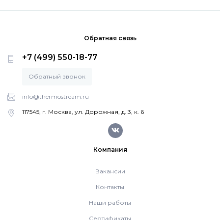
Котлы Ferroli
Обратная связь
Промышленное оборудование
+7 (499) 550-18-77
Обратный звонок
Бойлеры Ferroli
info@thermostream.ru
117545, г. Москва, ул. Дорожная, д. 3, к. 6
Горелки
Электрические водонагреватели Ferroli
Компания
Вакансии
Алюминиевые радиаторы Ferroli
Контакты
Наши работы
Автоматика
Сертификаты