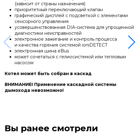
Напольные газовые котлы Vaillant
(зависит от страны назначения)
приоритетный переключающий клапан
графический дисплей с подсветкой с элементами
Напольные газовые конденсационные
сенсорного управления
усовершенствованная DIA-система для упрощенной
котлы Vaillant
диагностики неисправностей
электронное зажигание и контроль процесса
и качества горения системой ioniDETECT
Настенные электрические котлы Vaillant
электронная шина eBus
может сочетаться с гелиосистемой или тепловым
насосом
Ёмкостные водонагреватели Vaillant
Котел может быть собран в каскад
ВНИМАНИЕ! Применение каскадной системы
Системы управления Vaillant
дымохода невозможно!
Пакетные решения Vaillant
Вы ранее смотрели
Вентиляционные установки Vaillant