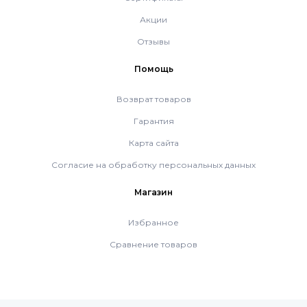
Акции
Системы дымоудаления
Отзывы
Помощь
Рециркуляторы воздуха
Возврат товаров
Газовые колонки
Гарантия
Карта сайта
Econcept TECH AC
Согласие на обработку персональных данных
Магазин
Комплект коаксиальный Ferroli 60/100
Избранное
Сравнение товаров
Комплект коаксиальный Ferroli 60/100
Комплект коаксиальный Ferroli 80/125