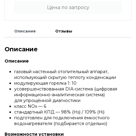
Водонагреватели и бойлеры Protherm
Цена по запросу
Запчасти для котлов DeDietrich
Терморегуляторы Protherm
Запчасти для котлов Rinnai
Описание
Отзывы
Принадлежности Protherm
Описание
Запчасти Weishaupt
Описание
Готовые решения Protherm
Запчасти для котлов Mizudo
газовый настенный отопительный аппарат,
использующий скрытую теплоту конденсации
Baxi
модулирующая горелка 1: 10
Запчасти Elko
усовершенствованная DIA-система (цифровая
информационно-аналитическая система)
для упрощённой диагностики
Настенные газовые котлы Baxi
класс NOx — 6
Запчасти Giersch
стандартный КПД — 98% (Hs) / 109% (Hi)
подготовлен для подключения ёмкостного
Настенные конденсационные котлы Baxi
водонагревателя (подбирается отдельно)
Запчасти для котлов Ferroli
Возможности установки