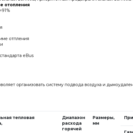
ме отопления
=91%
ля
име отпления
ми
стандарта eBus
зволяет организовать систему подвода воздуха и дымоудален
ьная тепловая
Диапазон
Размеры,
При
,
расхода
мм
горячей
Газ