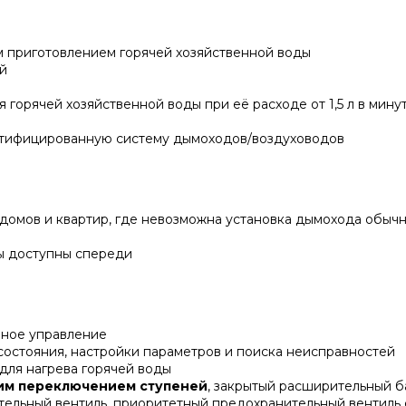
м приготовлением горячей хозяйственной воды
й
орячей хозяйственной воды при её расходе от 1,5 л в минут
ртифицированную систему дымоходов/воздуховодов
домов и квартир, где невозможна установка дымохода обыч
ы доступны спереди
чное управление
остояния, настройки параметров и поиска неисправностей
для нагрева горячей воды
ким переключением ступеней
, закрытый расширительный б
тельный вентиль, приоритетный предохранительный вентиль