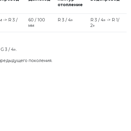
отопление
м -> R 3 /
60 / 100
R 3 / 4»
R 3 / 4» -> R 1/
мм
2»
 3 / 4».
предыдущего поколения.