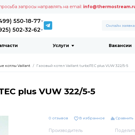
 просьба запросы направлять на email:
info@thermostream.r
499) 550-18-77
Онлайн заявка
925) 502-32-62
апчасти
Услуги
Вакансии
е котлы Vaillant
Газовый котел Vaillant turboTEC plus VUW 322/5-5
oTEC plus VUW 322/5-5
0 отзывов
В избранное
Сравнить
Производитель
Поделит