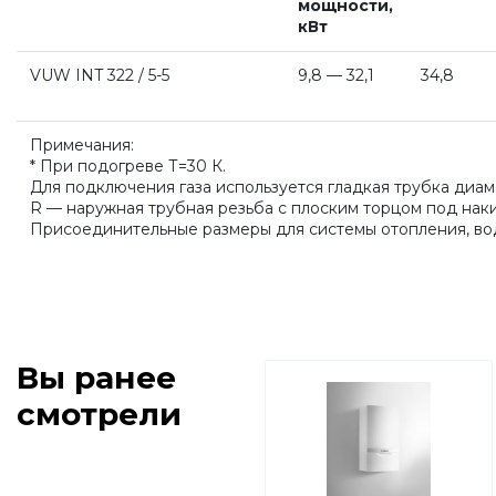
мощности,
кВт
VUW INT 322 / 5-5
9,8 — 32,1
34,8
Примечания:
* При подогреве Т=30 К.
Для подключения газа используется гладкая трубка диамет
R — наружная трубная резьба с плоским торцом под нак
Присоединительные размеры для системы отопления, во
Вы ранее
смотрели