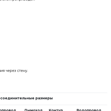
ия через стену.
соединительные размеры
опровод
Дымоход
Контур
Водопровод