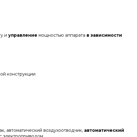
у и
управление
мощностью аппарата
в зависимости
ной конструкции
ак, автоматический воздухоотводчик,
автоматический
 с электроприводом