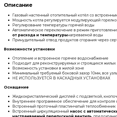
Описание
Газовый настенный отопительный котёл со встроенны
Мощность котла регулируется модулирующей горелко
Регулирование температуры горячей воды
Автоматическое переключение в режим приготовления г
от расхода и температуры
нагреваемой воды
Принудительный отвод продуктов сгорания через се
Возможности установки
Отопление и встроенное горячее водоснабжение
Подходит для реконструируемых и строящихся жилых 
Возможность установки в жилой зоне
Минимальный требуемый боковой зазор 10мм, все узл
НЕ ИСПОЛЬЗУЕТСЯ В КАСКАДНЫХ УСТАНОВКАХ
Оснащение
Жидкокристаллический дисплей с подсветкой, кнопо
Внутреннее программное обеспечение для контроля с
Встроенный проточный пластинчатый теплообменник 
Встроенный циркуляционный
насос с автоматичес
настраиваемый перепускной вентиль
, предохрани