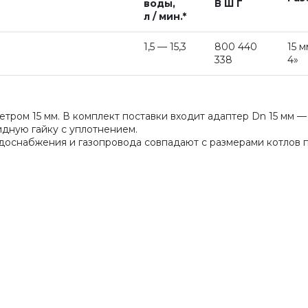
воды,
В Ш Г
л / мин.*
1,5 — 15,3
800 440
15 м
338
4»
ром 15 мм. В комплект поставки входит адаптер Dn 15 мм — G
идную гайку с уплотнением.
доснабжения и газопровода совпадают с размерами котлов 