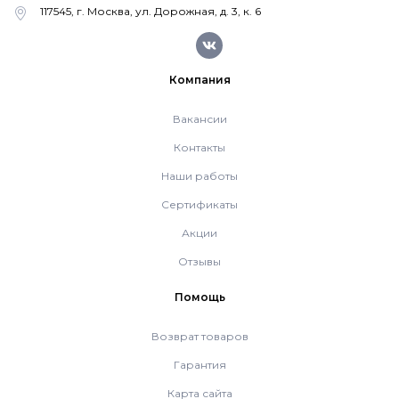
117545, г. Москва, ул. Дорожная, д. 3, к. 6
Напольные конденсационные котлы Baxi
Напольные котлы с атмосферной горелкой
Компания
Baxi
Вакансии
Контакты
Электрические котлы Baxi
Наши работы
Сертификаты
Vaillant
Акции
Отзывы
Настенные газовые котлы Vaillant
Помощь
Настенные газовые конденсационные котлы
Возврат товаров
Vaillant
Гарантия
Карта сайта