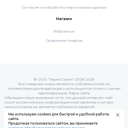
Напольные газовые котлы Vaillant
Согласие на обработку персональных данных
Напольные газовые конденсационные
Магазин
котлы Vaillant
Избранное
Сравнение товаров
Настенные электрические котлы Vaillant
Ёмкостные водонагреватели Vaillant
© ООО "ТермоСтрим" 2008-2026
Системы управления Vaillant
Все товарные знаки являются собственностью их
соответствующих владельцев и используются только с целью
идентификации.
Карта сайта
Обращаем ваше внимание на то, что данный интернет-сайт
Пакетные решения Vaillant
носит исключительно информационный характер и ни при
каких условиях не является публичной офертой,
определяемой положениями Статьи 437 (п.2) Гражданского
Мы используем cookies для быстрой и удобной работы
кодекса РФ:
Вентиляционные установки Vaillant
сайта.
Продолжая пользоваться сайтом, вы принимаете
условия обработки персональных данных