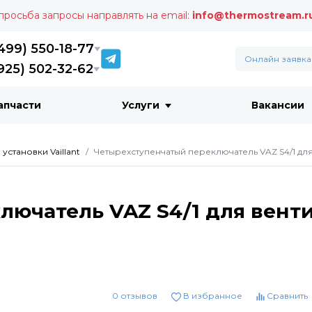
 просьба запросы направлять на email:
info@thermostream.r
499) 550-18-77
Онлайн заявка
925) 502-32-62
апчасти
Услуги
Вакансии
становки Vaillant
Четырехступенчатый переключатель VAZ S4/1 для
лючатель VAZ S4/1 для вент
0 отзывов
В избранное
Сравнить