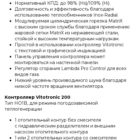
Водонагреватели и бойлеры Protherm
Нормативный КПД: до 98%
(Hs
)/109%
(Hi
).
Долговечность и эффективность благодаря
Запчасти для котлов DeDietrich
использованию теплообменников Inox-Radial.
Модулируемая цилиндрическая горелка MatriX
Терморегуляторы Protherm
с высоким сроком службы благодаря применению
Запчасти для котлов Rinnai
жаровой сетки MatriX из нержавеющей стали,
стойкой к высоким температурным нагрузкам.
Принадлежности Protherm
Простой в использовании контроллер Vitotronic
Запчасти Weishaupt
с текстовой и графической индикацией.
Панель управления контроллера может
монтироваться на настенной панели.
Готовые решения Protherm
Регулятор сгорания Lambda Pro Control для всех
Запчасти для котлов Mizudo
видов газа.
Низкий уровень производимого шума благодаря
Baxi
низкой частоте вращения вентилятора.
Запчасти Elko
Контроллер Vitotronic 200
Тип HO1B, для режима погодозависимой
Настенные газовые котлы Baxi
теплогенерации
Запчасти Giersch
1 отопительный контур без смесителя
Настенные конденсационные котлы Baxi
с гидравлическим разделителем и внешним
Запчасти для котлов Ferroli
насосом отопительного контура
1 или 2 отопительных контура со смесителем