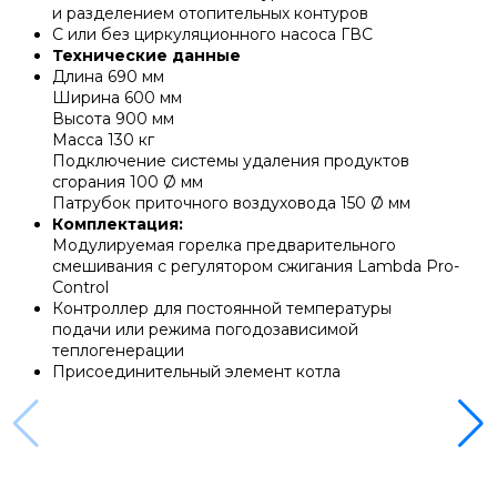
и разделением отопительных контуров
Напольные конденсационные котлы Baxi
С или без циркуляционного насоса ГВС
Технические данные
Длина 690 мм
Напольные котлы с атмосферной горелкой
Ширина 600 мм
Baxi
Высота 900 мм
Масса 130 кг
Подключение системы удаления продуктов
сгорания 100 Ø мм
Электрические котлы Baxi
Патрубок приточного воздуховода 150 Ø мм
Комплектация:
Модулируемая горелка предварительного
Vaillant
смешивания с регулятором сжигания Lambda Pro-
Control
Контроллер для постоянной температуры
подачи или режима погодозависимой
Настенные газовые котлы Vaillant
теплогенерации
Присоединительный элемент котла
Настенные газовые конденсационные котлы
Vaillant