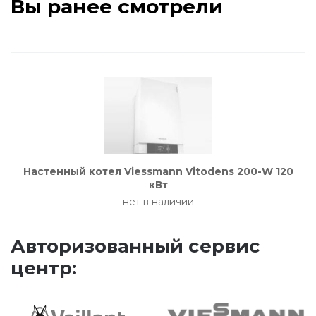
Вы ранее смотрели
Напольные газовые котлы Vaillant
Напольные газовые конденсационные
котлы Vaillant
Настенные электрические котлы Vaillant
Ёмкостные водонагреватели Vaillant
Настенный котел Viessmann Vitodens 200-W 120
кВт
Системы управления Vaillant
нет в наличии
Авторизованный сервис
Пакетные решения Vaillant
центр:
Вентиляционные установки Vaillant