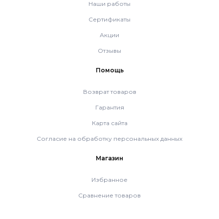
Наши работы
Котлы Ferroli
Сертификаты
Акции
Промышленное оборудование
Отзывы
Помощь
Бойлеры Ferroli
Возврат товаров
Гарантия
Горелки
Карта сайта
Согласие на обработку персональных данных
Электрические водонагреватели Ferroli
Магазин
Алюминиевые радиаторы Ferroli
Избранное
Сравнение товаров
Автоматика