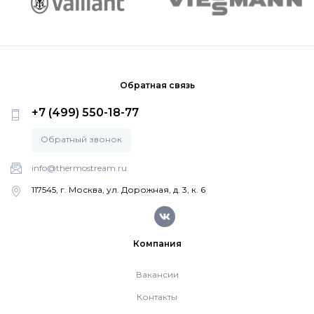
Насосные группы Vaillant
Viessmann
Обратная связь
+7 (499) 550-18-77
Напольные газовые котлы
Обратный звонок
Настенные конденсационные котлы
info@thermostream.ru
117545, г. Москва, ул. Дорожная, д. 3, к. 6
Напольные конденсационные котлы
Компания
Водонагреватели
Вакансии
Ferroli
Контакты