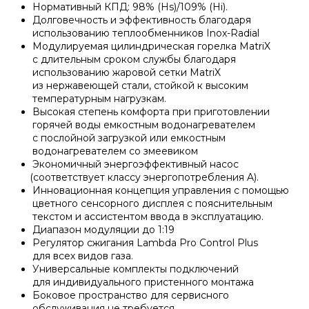
Водонагреватели и бойлеры Protherm
Нормативный КПД: 98%
(Hs
)/109%
(Hi
).
Долговечность и эффективность благодаря
Запчасти для котлов DeDietrich
использованию теплообменников Inox-Radial
Модулируемая цилиндрическая горелка MatriX
Терморегуляторы Protherm
с длительным сроком службы благодаря
Запчасти для котлов Rinnai
использованию жаровой сетки MatriX
из нержавеющей стали, стойкой к высоким
Принадлежности Protherm
температурным нагрузкам.
Запчасти Weishaupt
Высокая степень комфорта при приготовлении
горячей воды емкостным водонагревателем
с послойной загрузкой или емкостным
Готовые решения Protherm
водонагревателем со змеевиком
Запчасти для котлов Mizudo
Экономичный энергоэффективный насос
(
соответствует классу энергопотребления A).
Baxi
Инновационная концепция управления с помощью
Запчасти Elko
цветного сенсорного дисплея с пояснительным
текстом и ассистентом ввода в эксплуатацию.
Диапазон модуляции до 1:19
Настенные газовые котлы Baxi
Регулятор сжигания Lambda Pro Control Plus
Запчасти Giersch
для всех видов газа.
Универсальные комплекты подключений
Настенные конденсационные котлы Baxi
для индивидуального пристенного монтажа
Запчасти для котлов Ferroli
Боковое пространство для сервисного
обслуживания не требуется.