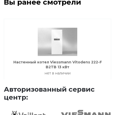
Вы ранее смотрели
Насосные группы Vaillant
Viessmann
Напольные газовые котлы
Настенные конденсационные котлы
Настенный котел Viessmann Vitodens 222-F
B2TB 13 кВт
нет в наличии
Напольные конденсационные котлы
Авторизованный сервис
Водонагреватели
центр:
Ferroli