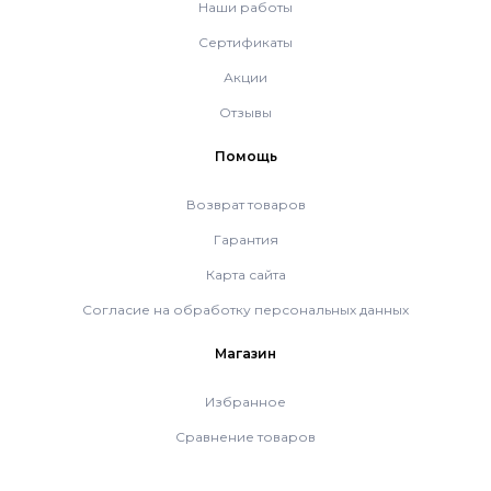
Наши работы
Сертификаты
Системы дымоудаления
Акции
Отзывы
Рециркуляторы воздуха
Помощь
Газовые колонки
Возврат товаров
Гарантия
Econcept TECH AC
Карта сайта
Согласие на обработку персональных данных
Комплект коаксиальный Ferroli 60/100
Магазин
Избранное
Комплект коаксиальный Ferroli 60/100
Сравнение товаров
Комплект коаксиальный Ferroli 80/125