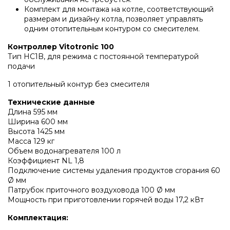
Напольные конденсационные котлы Baxi
Комплект для монтажа на котле, соответствующий
размерам и дизайну котла, позволяет управлять
одним отопительным контуром со смесителем.
Напольные котлы с атмосферной горелкой
Контроллер Vitotronic 100
Baxi
Тип HC1B, для режима с постоянной температурой
подачи
1 отопительный контур без смесителя
Электрические котлы Baxi
Технические данные
Длина 595 мм
Vaillant
Ширина 600 мм
Высота 1425 мм
Масса 129 кг
Объем водонагревателя 100 л
Настенные газовые котлы Vaillant
Коэффициент NL 1,8
Подключение системы удаления продуктов сгорания 60
Ø мм
Настенные газовые конденсационные котлы
Патрубок приточного воздуховода 100 Ø мм
Vaillant
Мощность при приготовлении горячей воды 17,2 кВт
Комплектация: