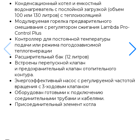
Напольные газовые котлы Vaillant
Конденсационный котел и емкостный
водонагреватель с послойной загрузкой
(
объем
100 или 130 литров) с теплоизоляцией
Напольные газовые конденсационные
Модулируемая горелка предварительного
смешивания с регулятором сжигания Lambda Pro-
котлы Vaillant
Control Plus
Контроллер для постоянной температуры
подачи или режима погодозависимой
Настенные электрические котлы Vaillant
теплогенерации
Расширительный бак
(12
литров)
Встроены перепускной клапан
Ёмкостные водонагреватели Vaillant
и предохранительный клапан отопительного
контура.
Энергоэффективный насос с регулируемой частотой
вращения с 3-ходовым клапаном
Системы управления Vaillant
Оборудован готовыми к подключению
соединительными трубами и кабелями.
Присоединительный элемент котла
Пакетные решения Vaillant
Вентиляционные установки Vaillant