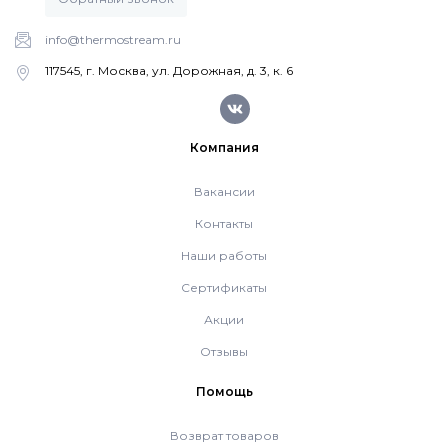
Напольные газовые котлы Vaillant
info@thermostream.ru
Напольные газовые конденсационные
117545, г. Москва, ул. Дорожная, д. 3, к. 6
котлы Vaillant
Компания
Настенные электрические котлы Vaillant
Вакансии
Ёмкостные водонагреватели Vaillant
Контакты
Наши работы
Системы управления Vaillant
Сертификаты
Акции
Пакетные решения Vaillant
Отзывы
Помощь
Вентиляционные установки Vaillant
Возврат товаров