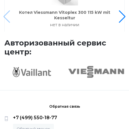
Напольные конденсационные котлы Baxi
Котел Viessmann Vitoplex 300 115 kW mit
Kesseltur
Напольные котлы с атмосферной горелкой
нет в наличии
Baxi
Авторизованный сервис
Электрические котлы Baxi
центр:
Vaillant
Настенные газовые котлы Vaillant
Настенные газовые конденсационные котлы
Обратная связь
Vaillant
+7 (499) 550-18-77
Обратный звонок