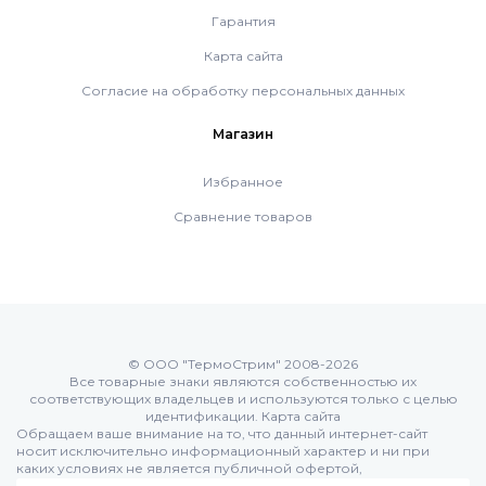
Гарантия
Насосные группы Vaillant
Карта сайта
Согласие на обработку персональных данных
Viessmann
Магазин
Напольные газовые котлы
Избранное
Сравнение товаров
Настенные конденсационные котлы
Напольные конденсационные котлы
© ООО "ТермоСтрим" 2008-2026
Все товарные знаки являются собственностью их
Водонагреватели
соответствующих владельцев и используются только с целью
идентификации.
Карта сайта
Обращаем ваше внимание на то, что данный интернет-сайт
носит исключительно информационный характер и ни при
Ferroli
каких условиях не является публичной офертой,
определяемой положениями Статьи 437 (п.2) Гражданского