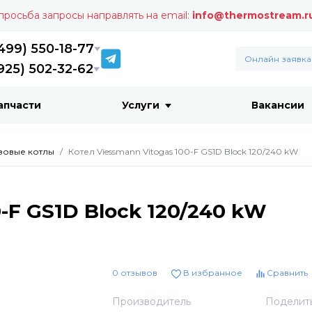
 просьба запросы направлять на email:
info@thermostream.r
499) 550-18-77
Онлайн заявка
925) 502-32-62
апчасти
Услуги
Вакансии
зовые котлы
Котел Viessmann Vitogas 100-F GS1D Block 120/240 kW
-F GS1D Block 120/240 kW
0 отзывов
В избранное
Сравнить
Производитель
Поделит