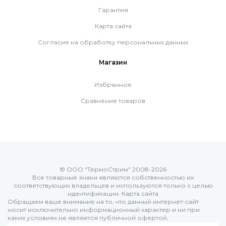
Гарантия
Насосные группы Vaillant
Карта сайта
Согласие на обработку персональных данных
Viessmann
Магазин
Напольные газовые котлы
Избранное
Сравнение товаров
Настенные конденсационные котлы
Напольные конденсационные котлы
© ООО "ТермоСтрим" 2008-2026
Все товарные знаки являются собственностью их
Водонагреватели
соответствующих владельцев и используются только с целью
идентификации.
Карта сайта
Обращаем ваше внимание на то, что данный интернет-сайт
носит исключительно информационный характер и ни при
Ferroli
каких условиях не является публичной офертой,
определяемой положениями Статьи 437 (п.2) Гражданского