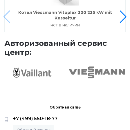
Напольные конденсационные котлы Baxi
Котел Viessmann Vitoplex 300 235 kW mit
Kesseltur
Напольные котлы с атмосферной горелкой
нет в наличии
Baxi
Авторизованный сервис
Электрические котлы Baxi
центр:
Vaillant
Настенные газовые котлы Vaillant
Настенные газовые конденсационные котлы
Обратная связь
Vaillant
+7 (499) 550-18-77
Обратный звонок