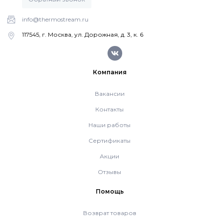
Напольные газовые котлы Vaillant
info@thermostream.ru
Напольные газовые конденсационные
117545, г. Москва, ул. Дорожная, д. 3, к. 6
котлы Vaillant
Компания
Настенные электрические котлы Vaillant
Вакансии
Ёмкостные водонагреватели Vaillant
Контакты
Наши работы
Системы управления Vaillant
Сертификаты
Акции
Пакетные решения Vaillant
Отзывы
Помощь
Вентиляционные установки Vaillant
Возврат товаров