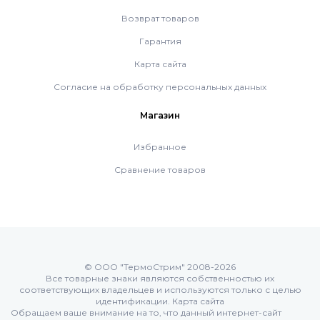
Возврат товаров
Системы дымоудаления
Гарантия
Карта сайта
Рециркуляторы воздуха
Согласие на обработку персональных данных
Магазин
Газовые колонки
Избранное
Сравнение товаров
Econcept TECH AC
Комплект коаксиальный Ferroli 60/100
Комплект коаксиальный Ferroli 60/100
© ООО "ТермоСтрим" 2008-2026
Все товарные знаки являются собственностью их
соответствующих владельцев и используются только с целью
идентификации.
Карта сайта
Комплект коаксиальный Ferroli 80/125
Обращаем ваше внимание на то, что данный интернет-сайт