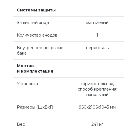
Напольные конденсационные котлы Baxi
Системы защиты
Защитный анод
магниевый
Напольные котлы с атмосферной горелкой
Baxi
Количество анодов
1
Внутреннее покрытие
нерж.сталь
Электрические котлы Baxi
бака
Монтаж
Vaillant
и комплектация
Установка
горизонтальная,
Настенные газовые котлы Vaillant
способ крепления:
напольный
Настенные газовые конденсационные котлы
Размеры
(
ШхВхГ)
960x2106x1045
мм
Vaillant
Вес
241 кг