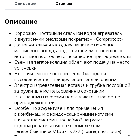
Описание
Отзывы
Секции котлов и котловые блоки
Насосные группы с ограничением
Спец. жидкости
Настенные газовые котлы Protherm
температуры подающей линии
Описание
Запчасти для котлов Viessmann
Распродажа!!!
Напольные газовые котлы Protherm
Насосные группы с разделительным
Коррозионностойкий стальной водонагреватель
с внутренним эмалевым покрытием
«Ceraprotect
»
теплообменником
Дополнительная катодная защита с помощью
Бытовые котлы
магниевого анода, анод с питанием от внешнего
Котлы для работы на газовом и дизельном
источника поставляется в качестве принадлежности
топливе Protherm
Распределительные гребенки
Съемная теплоизоляция облегчают подачу на место
Промкотлы (скидки нет, стоимость уточнять)
установки
Незначительные потери тепла благодаря
Электрические котлы Protherm
Vaillant
высококачественной круговой теплоизоляции
Электронагревательная вставка и трубка послойной
Секции котлов и котловые блоки
загрузки для использования в сочетании
с тепловыми насосами поставляются в качестве
Твердотопливные котлы Protherm
Stout
принадлежностей
Запчасти для котлов ACV
Особенно эффективен для применения
в комбинации с конденсационными котлами
Индустриальные котлы Protherm
в качестве системы послойной загрузки
Запчасти для котлов BAXI
водонагревателя вместе с комплектом
теплообменника Vitotrans 222
(
принадлежность)