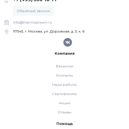
Котлы Ferroli
Обратный звонок
info@thermostream.ru
Промышленное оборудование
117545, г. Москва, ул. Дорожная, д. 3, к. 6
Бойлеры Ferroli
Компания
Вакансии
Горелки
Контакты
Наши работы
Электрические водонагреватели Ferroli
Сертификаты
Акции
Алюминиевые радиаторы Ferroli
Отзывы
Автоматика
Помощь