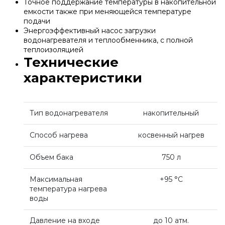
Точное поддержание температуры в накопительной
Водонагреватели и бойлеры Protherm
емкости также при меняющейся температуре
Запчасти для котлов DeDietrich
подачи
Энергоэффективный насос загрузки
Терморегуляторы Protherm
водонагревателя и теплообменника, с полной
Запчасти для котлов Rinnai
теплоизоляцией
Технические
Принадлежности Protherm
характеристики
Запчасти Weishaupt
Готовые решения Protherm
Запчасти для котлов Mizudo
Тип водонагревателя
накопительный
Baxi
Способ нагрева
косвенный нагрев
Запчасти Elko
Объем бака
750 л
Настенные газовые котлы Baxi
Запчасти Giersch
Максимальная
+95 °С
температура нагрева
воды
Настенные конденсационные котлы Baxi
Запчасти для котлов Ferroli
Давление на входе
до 10 атм.